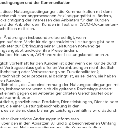
bedingungen und der Kommunikation
gt, diese Nutzungsbedingungen, die Kommunikation mit dem
reise mit einer angemessenen Ankündigungsfrist zu ändern,
cksichtigung der Interessen des Anbieters für den Kunden
 wird der Anbieter dem Kunden in Textform (SCO-Dokumenten-
hriftlich mitteilen.
en Änderungen insbesondere berechtigt, wenn
en auf dem Markt für die geschuldeten Leistungen gibt oder
Anbieter zur Erbringung seiner Leistungen notwendige
stungsangebot und/oder ihre Preise ändern.
darüber hinaus vor, AGB und/oder Leistungskonditionen zu
lich vorteilhaft für den Kunden ist oder wenn der Kunde durch
i Vertragsschluss getroffenen Vereinbarungen nicht deutlich
Beibehaltung oder Verbesserung von Funktionalitäten);
technisch oder prozessual bedingt ist, es sei denn, sie haben
den Kunden;
flichtet ist, die Übereinstimmung der Nutzungsbedingungen mit
n, insbesondere wenn sich die geltende Rechtslage ändert;
t einem gegen den Anbieter gerichteten Gerichtsurteil oder
nachkommt; oder
zliche, gänzlich neue Produkte, Dienstleistungen, Dienste oder
rt, die einer Leistungsbeschreibung in den
es sei denn, dass bisherige Leistungsverhältnis wird dadurch
geber über solche Änderungen informieren.
 über den in den Absätzen 9.1 und 9.2 beschriebenen Umfang
Bezug auf Nutzungsbedingungen, die Kommunikation,