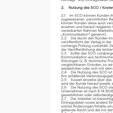
2. Nutzung des SCO / Kosten
2.1 Im SCO können Kunden ihre
zugewiesenen persönlichen Ber
können Kunden diese auch verän
ansehen und hierauf reagieren 
vereinbarten Rahmen Marketin
„Kommunikation“ genannt).
2.2 Die durch den Kunden im
veröffentlicht der Verlag in de
vorherige Prüfung vorbehält. E
der Veröffentlichung der letzt
2.3 Sollte das SCO vorübergehe
Kommunikation aus technische
Störungen (z. B. technische P
vergleichbaren Gründen, so wi
wiederholen oder sich mit dem 
2.4 Die Nutzung des SCO ist fü
ihm anfallende Verbindungsge
2.5 Soweit einzelne über das S
wird der Kunde hierauf jeweils
2.6 Die Nutzung des SCO steh
Unternehmer ist nach § 14 BGB
gewerblichen oder selbständige
2.7 Der Anbieter ist berechtig
Eintragsdaten sowie andere Ein
solche Änderungen/Inhalte umz
geltende Recht und die mit de