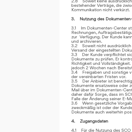
2.8 Soweit keine ausdrücklich
bestehender Verträge, die zwi
Kommunikation nicht verkürzt.
3. Nutzung des Dokumenten-
3.1 Im Dokumenten-Center stel
Rechnungen, Auftragsbestätigu
zur Verfügung. Der Kunde kann 
und archivieren.
3.2 Soweit nicht ausdrücklich 
Versand der eingestellten Dok
3.3 Der Kunde verpflichtet si
Dokumente zu prüfen. Er kontr
Richtigkeit und Vollständigkei
jedoch 2 Wochen nach Bereitstel
3.4 Freigaben und sonstige v
der vereinbarten Fristen vor.
3.5 Der Anbieter ist berechtig
Dokumente ersatzweise oder zu
Mail über im Dokumenten-Cente
daher dafür Sorge, dass im SCO
Falle der Änderung seiner E-Ma
3.6 Wenn gesetzliche Vorgabe
zweckmäßig ist oder der Kunde
Dokumente auch weiterhin post
4. Zugangsdaten
4.1 Für die Nutzung des SCO e