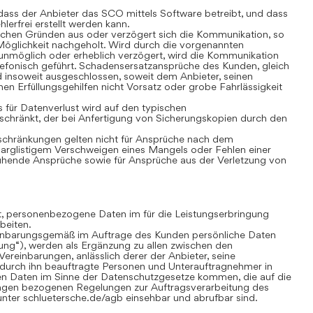
ass der Anbieter das SCO mittels Software betreibt, und dass
lerfrei erstellt werden kann.
chen Gründen aus oder verzögert sich die Kommunikation, so
öglichkeit nachgeholt. Wird durch die vorgenannten
nmöglich oder erheblich verzögert, wird die Kommunikation
lefonisch geführt. Schadensersatzansprüche des Kunden, gleich
 insoweit ausgeschlossen, soweit dem Anbieter, seinen
nen Erfüllungsgehilfen nicht Vorsatz oder grobe Fahrlässigkeit
für Datenverlust wird auf den typischen
chränkt, der bei Anfertigung von Sicherungskopien durch den
hränkungen gelten nicht für Ansprüche nach dem
 arglistigem Verschweigen eines Mangels oder Fehlen einer
uhende Ansprüche sowie für Ansprüche aus der Verletzung von
gt, personenbezogene Daten im für die Leistungserbringung
beiten.
inbarungsgemäß im Auftrage des Kunden persönliche Daten
tung“), werden als Ergänzung zu allen zwischen den
ereinbarungen, anlässlich derer der Anbieter, seine
 durch ihn beauftragte Personen und Unterauftragnehmer in
n Daten im Sinne der Datenschutzgesetze kommen, die auf die
ungen bezogenen Regelungen zur Auftragsverarbeitung des
nter schluetersche.de/agb einsehbar und abrufbar sind.