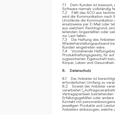
7.1 Dem Kunden ist bewusst, d
Software niemals vollständig feh
7.2 Fällt das SCO aus technis
wird die Kommunikation nach M
Umstände die Kommunikation u
ersatzweise per E-Mail oder te
aus welchem Rechtsgrund, sind
leitenden Angestellten oder sei
zur Last fallen.
7.3 Die Haftung des Anbieters 
Wiederherstellungsaufwand bes
Kunden eingetreten wäre.
7.4 Vorstehende Haftungsbesc
Produkthaftungsgesetz, für auf
zugesicherten Eigenschaft ber
Körper, Leben und Gesundheit.
8. Datenschutz
8.1 Der Anbieter ist berechti
erforderlichen Umfang zu verar
8.2 Soweit der Anbieter vere
verarbeitet („Auftragsverarbei
Vertragsparteien bestehenden V
Erfüllungsgehilfen oder andere
Kontakt mit personenbezogene
jeweiligen Produkte und Leist
Anbieters einbezogen, welche u