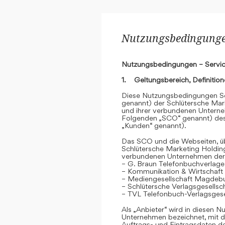
Nutzungsbedingungen
Nutzungsbedingungen – Servic
1. Geltungsbereich, Definitio
Diese Nutzungsbedingungen Se
genannt) der Schlütersche Mar
und ihrer verbundenen Unterne
Folgenden „SCO“ genannt) des
„Kunden“ genannt).
Das SCO und die Webseiten, übe
Schlütersche Marketing Holdin
verbundenen Unternehmen der
– G. Braun Telefonbuchverlage
– Kommunikation & Wirtschaf
– Mediengesellschaft Magdeb
– Schlütersche Verlagsgesells
– TVL Telefonbuch-Verlagsgese
Als „Anbieter“ wird in diesen
Unternehmen bezeichnet, mit d
Auftrags- und Eintragsdaten 