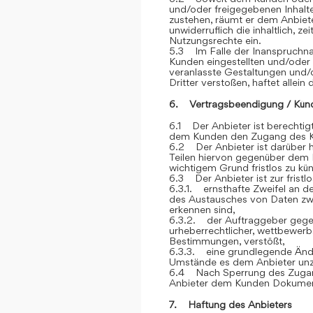
und/oder freigegebenen Inhalt
zustehen, räumt er dem Anbiete
unwiderruflich die inhaltlich, z
Nutzungsrechte ein.
5.3 Im Falle der Inanspruchna
Kunden eingestellten und/oder
veranlasste Gestaltungen und
Dritter verstoßen, haftet allein
6. Vertragsbeendigung / Kün
6.1 Der Anbieter ist berechtigt
dem Kunden den Zugang des K
6.2 Der Anbieter ist darüber h
Teilen hiervon gegenüber dem 
wichtigem Grund fristlos zu kü
6.3 Der Anbieter ist zur frist
6.3.1. ernsthafte Zweifel an der
des Austausches von Daten z
erkennen sind,
6.3.2. der Auftraggeber gegen
urheberrechtlicher, wettbewerb
Bestimmungen, verstößt,
6.3.3. eine grundlegende Ände
Umstände es dem Anbieter unz
6.4 Nach Sperrung des Zugan
Anbieter dem Kunden Dokument
7. Haftung des Anbieters