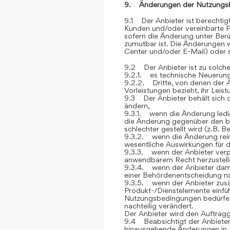
9. Änderungen der Nutzungs
9.1 Der Anbieter ist berechti
Kunden und/oder vereinbarte P
sofern die Änderung unter Berü
zumutbar ist. Die Änderungen
Center und/oder E-Mail) oder sc
9.2 Der Anbieter ist zu solch
9.2.1. es technische Neuerung
9.2.2. Dritte, von denen der 
Vorleistungen bezieht, ihr Lei
9.3 Der Anbieter behält sich 
ändern,
9.3.1. wenn die Änderung ledig
die Änderung gegenüber den be
schlechter gestellt wird (z.B. 
9.3.2. wenn die Änderung rein 
wesentliche Auswirkungen für 
9.3.3. wenn der Anbieter verp
anwendbarem Recht herzustelle
9.3.4. wenn der Anbieter dami
einer Behördenentscheidung 
9.3.5. wenn der Anbieter zusät
Produkt-/Dienstelemente einfüh
Nutzungsbedingungen bedürfen, 
nachteilig verändert.
Der Anbieter wird den Auftrag
9.4 Beabsichtigt der Anbieter
hinausgehende Änderungen in 