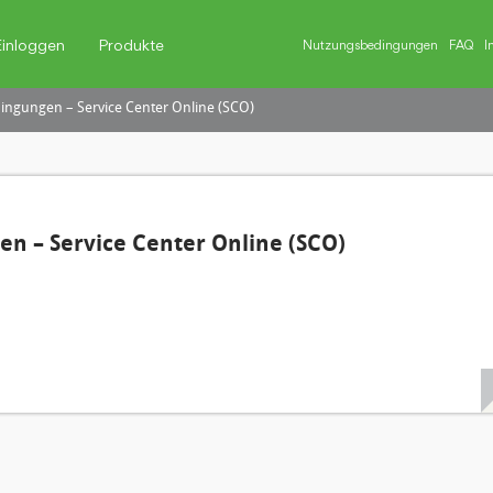
Einloggen
Produkte
Nutzungsbedingungen
FAQ
I
ngungen – Service Center Online (SCO)
n – Service Center Online (SCO)