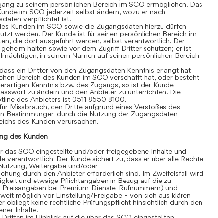
gang zu seinem persönlichen Bereich im SCO ermöglichen. Das
Kunde im SCO jederzeit selbst ändern, wozu er nach
aten verpflichtet ist.
des Kunden im SCO sowie die Zugangsdaten hierzu dürfen
tzt werden. Der Kunde ist für seinen persönlichen Bereich im
äten, die dort ausgeführt werden, selbst verantwortlich. Der
heim halten sowie vor dem Zugriff Dritter schützen; er ist
vollmächtigen, in seinem Namen auf seinen persönlichen Bereich
ass ein Dritter von den Zugangsdaten Kenntnis erlangt hat
chen Bereich des Kunden im SCO verschafft hat, oder besteht
erartigen Kenntnis bzw. des Zugangs, so ist der Kunde
 Passwort zu ändern und den Anbieter zu unterrichten. Die
line des Anbieters ist 0511 8550 8100.
für Missbrauch, den Dritte aufgrund eines Verstoßes des
en Bestimmungen durch die Nutzung der Zugangsdaten
eichs des Kunden verursachen.
ng des Kunden
 das SCO eingestellte und/oder freigegebene Inhalte und
de verantwortlich. Der Kunde sichert zu, dass er über alle Rechte
te Nutzung, Weitergabe und/oder
hung durch den Anbieter erforderlich sind. Im Zweifelsfall wird
igkeit und etwaige Pflichtangaben in Bezug auf die zu
. B. Preisangaben bei Premium-Dienste-Rufnummern) und
eit möglich vor Einstellung/Freigabe – von sich aus klären
r obliegt keine rechtliche Prüfungspflicht hinsichtlich durch den
ner Inhalte.
itten im Hinblick auf die über das SCO eingestellten