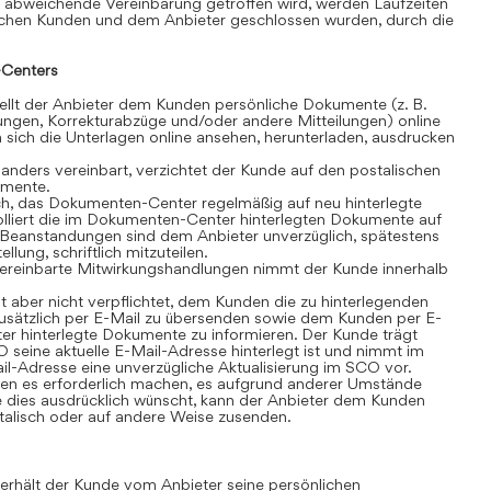
 abweichende Vereinbarung getroffen wird, werden Laufzeiten
schen Kunden und dem Anbieter geschlossen wurden, durch die
Centers
lt der Anbieter dem Kunden persönliche Dokumente (z. B.
ngen, Korrekturabzüge und/oder andere Mitteilungen) online
sich die Unterlagen online ansehen, herunterladen, ausdrucken
anders vereinbart, verzichtet der Kunde auf den postalischen
umente.
ch, das Dokumenten-Center regelmäßig auf neu hinterlegte
olliert die im Dokumenten-Center hinterlegten Dokumente auf
t. Beanstandungen sind dem Anbieter unverzüglich, spätestens
lung, schriftlich mitzuteilen.
ereinbarte Mitwirkungshandlungen nimmt der Kunde innerhalb
t aber nicht verpflichtet, dem Kunden die zu hinterlegenden
sätzlich per E-Mail zu übersenden sowie dem Kunden per E-
r hinterlegte Dokumente zu informieren. Der Kunde trägt
 seine aktuelle E-Mail-Adresse hinterlegt ist und nimmt im
il-Adresse eine unverzügliche Aktualisierung im SCO vor.
n es erforderlich machen, es aufgrund anderer Umstände
 dies ausdrücklich wünscht, kann der Anbieter dem Kunden
alisch oder auf andere Weise zusenden.
rhält der Kunde vom Anbieter seine persönlichen