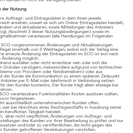
 der Nutzung
 Auftrags- und Eintragsdaten in dem ihnen jeweils
eich ansehen, soweit es sich um Online-Eintragsdaten handelt,
dern und aktualisieren, sowie Mitteilungen des Anbieters
(vgl. Abschnitt 3 dieser Nutzungsbedingungen) sowie im
gmaßnahmen veranlassen (alle Handlungen im Folgenden
 SCO vorgenommenen Änderungen und Aktualisierungen
r Regel innerhalb von 5 Werktagen, wobei sich der Verlag eine
ine erneute Änderung der Eintragsdaten im SCO ist erst nach
en Änderung möglich.
nd ausfallen oder nicht erreichbar sein oder sich die
n Gründen verzögern, insbesondere aufgrund von technischen
robleme von Providern oder Netzbetreibern) oder aus
rd der Kunde die Kommunikation zu einem späteren Zeitpunkt
Anbieter per E-Mail oder telefonisch in Verbindung setzen.
r den Kunden kostenlos. Der Kunde trägt allein etwaige bei
bühren.
CO veranlassbare Funktionalitäten Kosten auslösen sollten,
 zuvor hingewiesen.
t ausschließlich unternehmerischen Kunden offen.
, wer bei Abschluss eines Rechtsgeschäfts in Ausübung seiner
n beruflichen Tätigkeit handelt.
t, aber nicht verpflichtet, Änderungen von Auftrags- und
stellungen des Kunden vor Ihrer Bearbeitung zu prüfen und nur
usetzen und/oder zu veröffentlichen, die nicht gegen das
m Kunden getroffenen Vereinbarungen verstoßen.