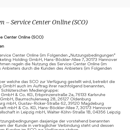
 – Service Center Online (SCO)
e Center Online (SCO)
nen
rvice Center Online (im Folgenden „Nutzungsbedingungen“
keting Holding GmbH, Hans-Böckler-Allee 7, 30173 Hannover
hmen regeln die Nutzung des Service-Center Online (im
 Anbieters durch die Kunden des Anbieters (im Folgenden
r welche das SCO zur Verfügung gestellt wird, betreibt die
g GmbH auch im Auftrag ihrer nachfolgend benannten,
 Schlüterschen Mediengruppe:
 GmbH & Co. KG, Erbprinzenstraße 2a, 76133 Karlsruhe
t GmbH, Baumschulenweg 28, 26127 Oldenburg
urg mbH, Gustav-Ricker-Straße 62, 39120 Magdeburg
chaft mbH & Co. KG, Hans-Böckler-Allee 7, 30173 Hannover
llschaft in Leipzig mbH, Walter-Köhn-Straße 1B, 04356 Leipzig
 Nutzungsbedingungen dasjenige der vorstehend benannten
em der Kunde in vertraglicher Verbindung steht und dessen
dem Kunden im SCO zur Verfügung stehen.