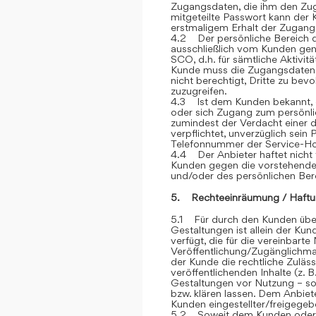
Zugangsdaten, die ihm den Zu
mitgeteilte Passwort kann der 
erstmaligem Erhalt der Zugangsd
4.2 Der persönliche Bereich 
ausschließlich vom Kunden genu
SCO, d.h. für sämtliche Aktivit
Kunde muss die Zugangsdaten ge
nicht berechtigt, Dritte zu be
zuzugreifen.
4.3 Ist dem Kunden bekannt, d
oder sich Zugang zum persönli
zumindest der Verdacht einer d
verpflichtet, unverzüglich sein
Telefonnummer der Service-Hot
4.4 Der Anbieter haftet nicht 
Kunden gegen die vorstehend
und/oder des persönlichen Ber
5. Rechteeinräumung / Haftu
5.1 Für durch den Kunden über
Gestaltungen ist allein der Kun
verfügt, die für die vereinbar
Veröffentlichung/Zugänglichmac
der Kunde die rechtliche Zuläss
veröffentlichenden Inhalte (z
Gestaltungen vor Nutzung – sow
bzw. klären lassen. Dem Anbiete
Kunden eingestellter/freigegebe
5.2 Soweit dem Kunden oder Dr