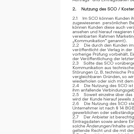
2. Nutzung des SCO / Kosten
2.1 Im SCO können Kunden ihre
zugewiesenen persönlichen Ber
können Kunden diese auch verän
ansehen und hierauf reagieren 
vereinbarten Rahmen Marketin
„Kommunikation“ genannt).
2.2 Die durch den Kunden im
veröffentlicht der Verlag in de
vorherige Prüfung vorbehält. E
der Veröffentlichung der letzt
2.3 Sollte das SCO vorübergehe
Kommunikation aus technische
Störungen (z. B. technische P
vergleichbaren Gründen, so wi
wiederholen oder sich mit dem 
2.4 Die Nutzung des SCO ist fü
ihm anfallende Verbindungsge
2.5 Soweit einzelne über das S
wird der Kunde hierauf jeweils
2.6 Die Nutzung des SCO steh
Unternehmer ist nach § 14 BGB
gewerblichen oder selbständige
2.7 Der Anbieter ist berechtig
Eintragsdaten sowie andere Ein
solche Änderungen/Inhalte umz
geltende Recht und die mit de