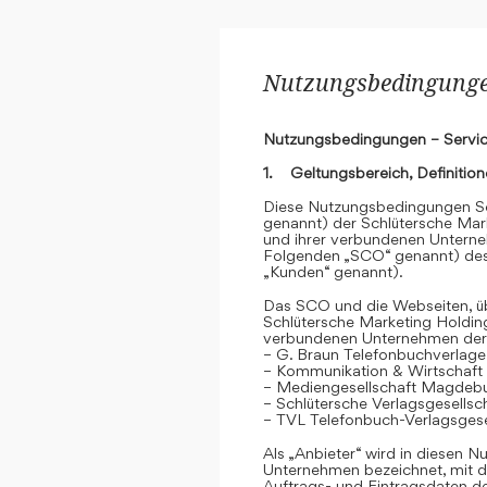
Nutzungsbedingungen
Nutzungsbedingungen – Servic
1. Geltungsbereich, Definitio
Diese Nutzungsbedingungen Se
genannt) der Schlütersche Mar
und ihrer verbundenen Unterne
Folgenden „SCO“ genannt) des
„Kunden“ genannt).
Das SCO und die Webseiten, übe
Schlütersche Marketing Holdin
verbundenen Unternehmen der
– G. Braun Telefonbuchverlage
– Kommunikation & Wirtschaf
– Mediengesellschaft Magdeb
– Schlütersche Verlagsgesells
– TVL Telefonbuch-Verlagsgese
Als „Anbieter“ wird in diesen
Unternehmen bezeichnet, mit d
Auftrags- und Eintragsdaten 