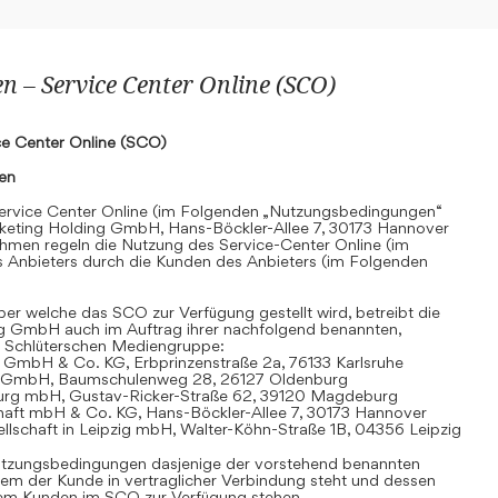
 – Service Center Online (SCO)
e Center Online (SCO)
nen
rvice Center Online (im Folgenden „Nutzungsbedingungen“
keting Holding GmbH, Hans-Böckler-Allee 7, 30173 Hannover
hmen regeln die Nutzung des Service-Center Online (im
 Anbieters durch die Kunden des Anbieters (im Folgenden
r welche das SCO zur Verfügung gestellt wird, betreibt die
g GmbH auch im Auftrag ihrer nachfolgend benannten,
 Schlüterschen Mediengruppe:
 GmbH & Co. KG, Erbprinzenstraße 2a, 76133 Karlsruhe
t GmbH, Baumschulenweg 28, 26127 Oldenburg
urg mbH, Gustav-Ricker-Straße 62, 39120 Magdeburg
chaft mbH & Co. KG, Hans-Böckler-Allee 7, 30173 Hannover
llschaft in Leipzig mbH, Walter-Köhn-Straße 1B, 04356 Leipzig
 Nutzungsbedingungen dasjenige der vorstehend benannten
em der Kunde in vertraglicher Verbindung steht und dessen
dem Kunden im SCO zur Verfügung stehen.