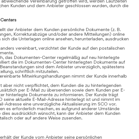
 abweichende Vereinbarung getroffen wird, werden Laufzeiten
schen Kunden und dem Anbieter geschlossen wurden, durch die
Centers
lt der Anbieter dem Kunden persönliche Dokumente (z. B.
ngen, Korrekturabzüge und/oder andere Mitteilungen) online
sich die Unterlagen online ansehen, herunterladen, ausdrucken
anders vereinbart, verzichtet der Kunde auf den postalischen
umente.
ch, das Dokumenten-Center regelmäßig auf neu hinterlegte
olliert die im Dokumenten-Center hinterlegten Dokumente auf
t. Beanstandungen sind dem Anbieter unverzüglich, spätestens
lung, schriftlich mitzuteilen.
ereinbarte Mitwirkungshandlungen nimmt der Kunde innerhalb
t aber nicht verpflichtet, dem Kunden die zu hinterlegenden
sätzlich per E-Mail zu übersenden sowie dem Kunden per E-
r hinterlegte Dokumente zu informieren. Der Kunde trägt
 seine aktuelle E-Mail-Adresse hinterlegt ist und nimmt im
il-Adresse eine unverzügliche Aktualisierung im SCO vor.
n es erforderlich machen, es aufgrund anderer Umstände
 dies ausdrücklich wünscht, kann der Anbieter dem Kunden
alisch oder auf andere Weise zusenden.
rhält der Kunde vom Anbieter seine persönlichen