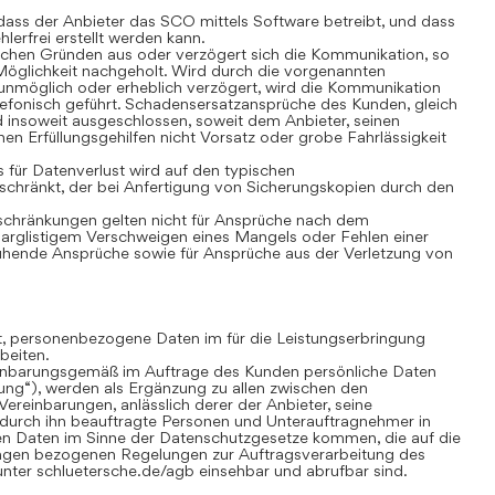
ass der Anbieter das SCO mittels Software betreibt, und dass
lerfrei erstellt werden kann.
chen Gründen aus oder verzögert sich die Kommunikation, so
öglichkeit nachgeholt. Wird durch die vorgenannten
nmöglich oder erheblich verzögert, wird die Kommunikation
lefonisch geführt. Schadensersatzansprüche des Kunden, gleich
 insoweit ausgeschlossen, soweit dem Anbieter, seinen
nen Erfüllungsgehilfen nicht Vorsatz oder grobe Fahrlässigkeit
für Datenverlust wird auf den typischen
chränkt, der bei Anfertigung von Sicherungskopien durch den
hränkungen gelten nicht für Ansprüche nach dem
 arglistigem Verschweigen eines Mangels oder Fehlen einer
uhende Ansprüche sowie für Ansprüche aus der Verletzung von
gt, personenbezogene Daten im für die Leistungserbringung
beiten.
inbarungsgemäß im Auftrage des Kunden persönliche Daten
tung“), werden als Ergänzung zu allen zwischen den
ereinbarungen, anlässlich derer der Anbieter, seine
 durch ihn beauftragte Personen und Unterauftragnehmer in
n Daten im Sinne der Datenschutzgesetze kommen, die auf die
ungen bezogenen Regelungen zur Auftragsverarbeitung des
nter schluetersche.de/agb einsehbar und abrufbar sind.