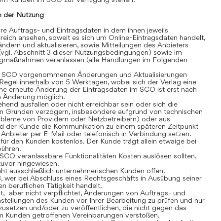
 der Nutzung
 Auftrags- und Eintragsdaten in dem ihnen jeweils
eich ansehen, soweit es sich um Online-Eintragsdaten handelt,
dern und aktualisieren, sowie Mitteilungen des Anbieters
(vgl. Abschnitt 3 dieser Nutzungsbedingungen) sowie im
gmaßnahmen veranlassen (alle Handlungen im Folgenden
 SCO vorgenommenen Änderungen und Aktualisierungen
r Regel innerhalb von 5 Werktagen, wobei sich der Verlag eine
ine erneute Änderung der Eintragsdaten im SCO ist erst nach
en Änderung möglich.
nd ausfallen oder nicht erreichbar sein oder sich die
n Gründen verzögern, insbesondere aufgrund von technischen
robleme von Providern oder Netzbetreibern) oder aus
rd der Kunde die Kommunikation zu einem späteren Zeitpunkt
Anbieter per E-Mail oder telefonisch in Verbindung setzen.
r den Kunden kostenlos. Der Kunde trägt allein etwaige bei
bühren.
CO veranlassbare Funktionalitäten Kosten auslösen sollten,
 zuvor hingewiesen.
t ausschließlich unternehmerischen Kunden offen.
, wer bei Abschluss eines Rechtsgeschäfts in Ausübung seiner
n beruflichen Tätigkeit handelt.
t, aber nicht verpflichtet, Änderungen von Auftrags- und
stellungen des Kunden vor Ihrer Bearbeitung zu prüfen und nur
usetzen und/oder zu veröffentlichen, die nicht gegen das
m Kunden getroffenen Vereinbarungen verstoßen.