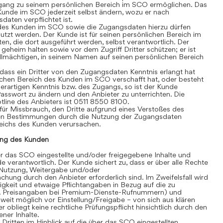
gang zu seinem persönlichen Bereich im SCO ermöglichen. Das
Kunde im SCO jederzeit selbst ändern, wozu er nach
aten verpflichtet ist.
des Kunden im SCO sowie die Zugangsdaten hierzu dürfen
tzt werden. Der Kunde ist für seinen persönlichen Bereich im
äten, die dort ausgeführt werden, selbst verantwortlich. Der
heim halten sowie vor dem Zugriff Dritter schützen; er ist
vollmächtigen, in seinem Namen auf seinen persönlichen Bereich
ass ein Dritter von den Zugangsdaten Kenntnis erlangt hat
chen Bereich des Kunden im SCO verschafft hat, oder besteht
erartigen Kenntnis bzw. des Zugangs, so ist der Kunde
 Passwort zu ändern und den Anbieter zu unterrichten. Die
line des Anbieters ist 0511 8550 8100.
für Missbrauch, den Dritte aufgrund eines Verstoßes des
en Bestimmungen durch die Nutzung der Zugangsdaten
eichs des Kunden verursachen.
ng des Kunden
 das SCO eingestellte und/oder freigegebene Inhalte und
de verantwortlich. Der Kunde sichert zu, dass er über alle Rechte
te Nutzung, Weitergabe und/oder
hung durch den Anbieter erforderlich sind. Im Zweifelsfall wird
igkeit und etwaige Pflichtangaben in Bezug auf die zu
. B. Preisangaben bei Premium-Dienste-Rufnummern) und
eit möglich vor Einstellung/Freigabe – von sich aus klären
r obliegt keine rechtliche Prüfungspflicht hinsichtlich durch den
ner Inhalte.
itten im Hinblick auf die über das SCO eingestellten