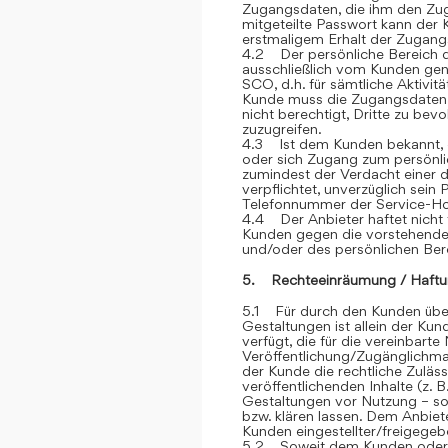
Zugangsdaten, die ihm den Zu
mitgeteilte Passwort kann der 
erstmaligem Erhalt der Zugangsd
4.2 Der persönliche Bereich 
ausschließlich vom Kunden genu
SCO, d.h. für sämtliche Aktivit
Kunde muss die Zugangsdaten ge
nicht berechtigt, Dritte zu be
zuzugreifen.
4.3 Ist dem Kunden bekannt, d
oder sich Zugang zum persönli
zumindest der Verdacht einer d
verpflichtet, unverzüglich sein
Telefonnummer der Service-Hot
4.4 Der Anbieter haftet nicht 
Kunden gegen die vorstehend
und/oder des persönlichen Ber
5. Rechteeinräumung / Haftu
5.1 Für durch den Kunden über
Gestaltungen ist allein der Kun
verfügt, die für die vereinbar
Veröffentlichung/Zugänglichmac
der Kunde die rechtliche Zuläss
veröffentlichenden Inhalte (z
Gestaltungen vor Nutzung – sow
bzw. klären lassen. Dem Anbiete
Kunden eingestellter/freigegebe
5.2 Soweit dem Kunden oder Dr