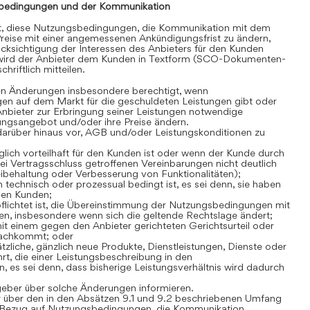
bedingungen und der Kommunikation
gt, diese Nutzungsbedingungen, die Kommunikation mit dem
reise mit einer angemessenen Ankündigungsfrist zu ändern,
cksichtigung der Interessen des Anbieters für den Kunden
 wird der Anbieter dem Kunden in Textform (SCO-Dokumenten-
hriftlich mitteilen.
en Änderungen insbesondere berechtigt, wenn
en auf dem Markt für die geschuldeten Leistungen gibt oder
Anbieter zur Erbringung seiner Leistungen notwendige
stungsangebot und/oder ihre Preise ändern.
darüber hinaus vor, AGB und/oder Leistungskonditionen zu
lich vorteilhaft für den Kunden ist oder wenn der Kunde durch
i Vertragsschluss getroffenen Vereinbarungen nicht deutlich
Beibehaltung oder Verbesserung von Funktionalitäten);
technisch oder prozessual bedingt ist, es sei denn, sie haben
den Kunden;
flichtet ist, die Übereinstimmung der Nutzungsbedingungen mit
n, insbesondere wenn sich die geltende Rechtslage ändert;
t einem gegen den Anbieter gerichteten Gerichtsurteil oder
nachkommt; oder
zliche, gänzlich neue Produkte, Dienstleistungen, Dienste oder
rt, die einer Leistungsbeschreibung in den
es sei denn, dass bisherige Leistungsverhältnis wird dadurch
geber über solche Änderungen informieren.
 über den in den Absätzen 9.1 und 9.2 beschriebenen Umfang
Bezug auf Nutzungsbedingungen, die Kommunikation,