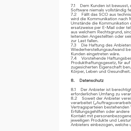
7.1 Dem Kunden ist bewusst, d
Software niemals vollständig feh
7.2 Fällt das SCO aus technis
wird die Kommunikation nach M
Umstände die Kommunikation u
ersatzweise per E-Mail oder te
aus welchem Rechtsgrund, sind
leitenden Angestellten oder sei
zur Last fallen.
7.3 Die Haftung des Anbieters 
Wiederherstellungsaufwand bes
Kunden eingetreten wäre.
7.4 Vorstehende Haftungsbesc
Produkthaftungsgesetz, für auf
zugesicherten Eigenschaft ber
Körper, Leben und Gesundheit.
8. Datenschutz
8.1 Der Anbieter ist berechti
erforderlichen Umfang zu verar
8.2 Soweit der Anbieter vere
verarbeitet („Auftragsverarbei
Vertragsparteien bestehenden V
Erfüllungsgehilfen oder andere
Kontakt mit personenbezogene
jeweiligen Produkte und Leist
Anbieters einbezogen, welche u