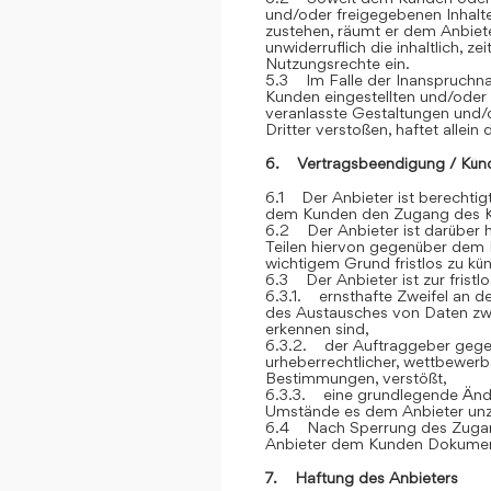
und/oder freigegebenen Inhalt
zustehen, räumt er dem Anbiete
unwiderruflich die inhaltlich, z
Nutzungsrechte ein.
5.3 Im Falle der Inanspruchna
Kunden eingestellten und/oder
veranlasste Gestaltungen und
Dritter verstoßen, haftet allein
6. Vertragsbeendigung / Kün
6.1 Der Anbieter ist berechtigt
dem Kunden den Zugang des K
6.2 Der Anbieter ist darüber h
Teilen hiervon gegenüber dem 
wichtigem Grund fristlos zu kü
6.3 Der Anbieter ist zur frist
6.3.1. ernsthafte Zweifel an der
des Austausches von Daten z
erkennen sind,
6.3.2. der Auftraggeber gegen
urheberrechtlicher, wettbewerb
Bestimmungen, verstößt,
6.3.3. eine grundlegende Ände
Umstände es dem Anbieter unz
6.4 Nach Sperrung des Zugan
Anbieter dem Kunden Dokument
7. Haftung des Anbieters