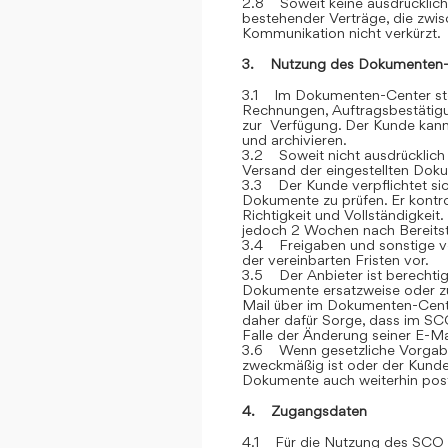
2.8 Soweit keine ausdrücklich
bestehender Verträge, die zwi
Kommunikation nicht verkürzt.
3. Nutzung des Dokumenten-
3.1 Im Dokumenten-Center stel
Rechnungen, Auftragsbestätigu
zur Verfügung. Der Kunde kann 
und archivieren.
3.2 Soweit nicht ausdrücklich 
Versand der eingestellten Dok
3.3 Der Kunde verpflichtet si
Dokumente zu prüfen. Er kontr
Richtigkeit und Vollständigkei
jedoch 2 Wochen nach Bereitstel
3.4 Freigaben und sonstige v
der vereinbarten Fristen vor.
3.5 Der Anbieter ist berechtig
Dokumente ersatzweise oder zu
Mail über im Dokumenten-Cente
daher dafür Sorge, dass im SCO
Falle der Änderung seiner E-Ma
3.6 Wenn gesetzliche Vorgabe
zweckmäßig ist oder der Kunde
Dokumente auch weiterhin post
4. Zugangsdaten
4.1 Für die Nutzung des SCO e