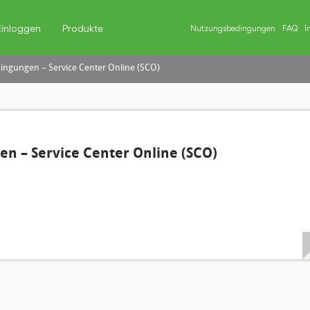
Einloggen
Produkte
Nutzungsbedingungen
FAQ
I
ngungen – Service Center Online (SCO)
n – Service Center Online (SCO)