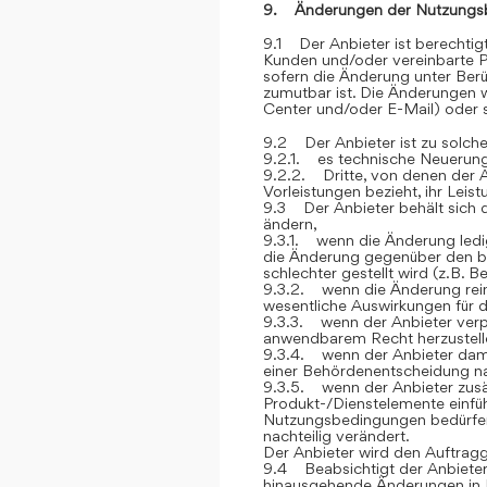
9. Änderungen der Nutzungs
9.1 Der Anbieter ist berechti
Kunden und/oder vereinbarte P
sofern die Änderung unter Berü
zumutbar ist. Die Änderungen
Center und/oder E-Mail) oder sc
9.2 Der Anbieter ist zu solch
9.2.1. es technische Neuerung
9.2.2. Dritte, von denen der 
Vorleistungen bezieht, ihr Lei
9.3 Der Anbieter behält sich 
ändern,
9.3.1. wenn die Änderung ledig
die Änderung gegenüber den be
schlechter gestellt wird (z.B. 
9.3.2. wenn die Änderung rein 
wesentliche Auswirkungen für 
9.3.3. wenn der Anbieter verp
anwendbarem Recht herzustelle
9.3.4. wenn der Anbieter dami
einer Behördenentscheidung 
9.3.5. wenn der Anbieter zusät
Produkt-/Dienstelemente einfüh
Nutzungsbedingungen bedürfen, 
nachteilig verändert.
Der Anbieter wird den Auftrag
9.4 Beabsichtigt der Anbieter
hinausgehende Änderungen in 