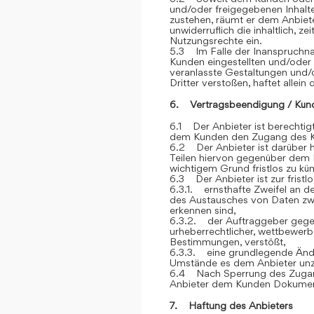
und/oder freigegebenen Inhalt
zustehen, räumt er dem Anbiete
unwiderruflich die inhaltlich, z
Nutzungsrechte ein.
5.3 Im Falle der Inanspruchna
Kunden eingestellten und/oder
veranlasste Gestaltungen und
Dritter verstoßen, haftet allein
6. Vertragsbeendigung / Kün
6.1 Der Anbieter ist berechtigt
dem Kunden den Zugang des K
6.2 Der Anbieter ist darüber h
Teilen hiervon gegenüber dem 
wichtigem Grund fristlos zu kü
6.3 Der Anbieter ist zur frist
6.3.1. ernsthafte Zweifel an der
des Austausches von Daten z
erkennen sind,
6.3.2. der Auftraggeber gegen
urheberrechtlicher, wettbewerb
Bestimmungen, verstößt,
6.3.3. eine grundlegende Ände
Umstände es dem Anbieter unz
6.4 Nach Sperrung des Zugan
Anbieter dem Kunden Dokument
7. Haftung des Anbieters