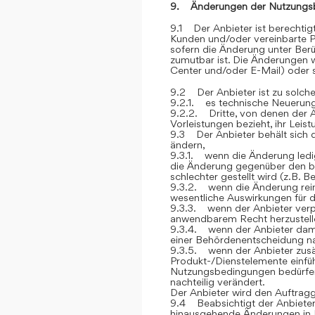
9. Änderungen der Nutzungs
9.1 Der Anbieter ist berechti
Kunden und/oder vereinbarte P
sofern die Änderung unter Berü
zumutbar ist. Die Änderungen
Center und/oder E-Mail) oder sc
9.2 Der Anbieter ist zu solch
9.2.1. es technische Neuerung
9.2.2. Dritte, von denen der 
Vorleistungen bezieht, ihr Lei
9.3 Der Anbieter behält sich 
ändern,
9.3.1. wenn die Änderung ledig
die Änderung gegenüber den be
schlechter gestellt wird (z.B. 
9.3.2. wenn die Änderung rein 
wesentliche Auswirkungen für 
9.3.3. wenn der Anbieter verp
anwendbarem Recht herzustelle
9.3.4. wenn der Anbieter dami
einer Behördenentscheidung 
9.3.5. wenn der Anbieter zusät
Produkt-/Dienstelemente einfüh
Nutzungsbedingungen bedürfen, 
nachteilig verändert.
Der Anbieter wird den Auftrag
9.4 Beabsichtigt der Anbieter
hinausgehende Änderungen in 