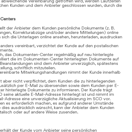
 abweichende Vereinbarung getroffen wird, werden Laufzeiten
schen Kunden und dem Anbieter geschlossen wurden, durch die
Centers
lt der Anbieter dem Kunden persönliche Dokumente (z. B.
ngen, Korrekturabzüge und/oder andere Mitteilungen) online
sich die Unterlagen online ansehen, herunterladen, ausdrucken
anders vereinbart, verzichtet der Kunde auf den postalischen
umente.
ch, das Dokumenten-Center regelmäßig auf neu hinterlegte
olliert die im Dokumenten-Center hinterlegten Dokumente auf
t. Beanstandungen sind dem Anbieter unverzüglich, spätestens
lung, schriftlich mitzuteilen.
ereinbarte Mitwirkungshandlungen nimmt der Kunde innerhalb
t aber nicht verpflichtet, dem Kunden die zu hinterlegenden
sätzlich per E-Mail zu übersenden sowie dem Kunden per E-
r hinterlegte Dokumente zu informieren. Der Kunde trägt
 seine aktuelle E-Mail-Adresse hinterlegt ist und nimmt im
il-Adresse eine unverzügliche Aktualisierung im SCO vor.
n es erforderlich machen, es aufgrund anderer Umstände
 dies ausdrücklich wünscht, kann der Anbieter dem Kunden
alisch oder auf andere Weise zusenden.
rhält der Kunde vom Anbieter seine persönlichen