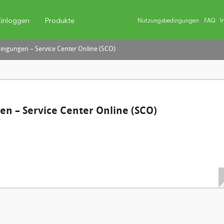
Einloggen
Produkte
Nutzungsbedingungen
FAQ
I
ngungen – Service Center Online (SCO)
n – Service Center Online (SCO)