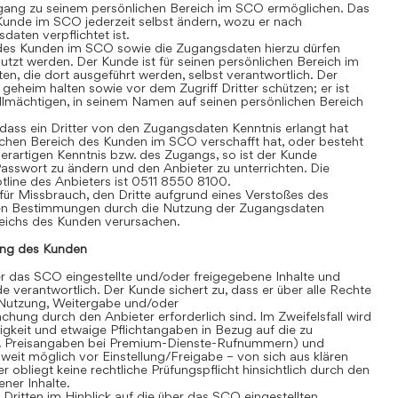
gang zu seinem persönlichen Bereich im SCO ermöglichen. Das
Kunde im SCO jederzeit selbst ändern, wozu er nach
aten verpflichtet ist.
des Kunden im SCO sowie die Zugangsdaten hierzu dürfen
tzt werden. Der Kunde ist für seinen persönlichen Bereich im
äten, die dort ausgeführt werden, selbst verantwortlich. Der
heim halten sowie vor dem Zugriff Dritter schützen; er ist
vollmächtigen, in seinem Namen auf seinen persönlichen Bereich
ass ein Dritter von den Zugangsdaten Kenntnis erlangt hat
chen Bereich des Kunden im SCO verschafft hat, oder besteht
erartigen Kenntnis bzw. des Zugangs, so ist der Kunde
 Passwort zu ändern und den Anbieter zu unterrichten. Die
line des Anbieters ist 0511 8550 8100.
für Missbrauch, den Dritte aufgrund eines Verstoßes des
en Bestimmungen durch die Nutzung der Zugangsdaten
eichs des Kunden verursachen.
ng des Kunden
 das SCO eingestellte und/oder freigegebene Inhalte und
de verantwortlich. Der Kunde sichert zu, dass er über alle Rechte
te Nutzung, Weitergabe und/oder
hung durch den Anbieter erforderlich sind. Im Zweifelsfall wird
igkeit und etwaige Pflichtangaben in Bezug auf die zu
. B. Preisangaben bei Premium-Dienste-Rufnummern) und
eit möglich vor Einstellung/Freigabe – von sich aus klären
r obliegt keine rechtliche Prüfungspflicht hinsichtlich durch den
ner Inhalte.
itten im Hinblick auf die über das SCO eingestellten