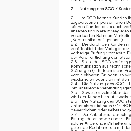
2. Nutzung des SCO / Kosten
2.1 Im SCO können Kunden ihre
zugewiesenen persönlichen Ber
können Kunden diese auch verän
ansehen und hierauf reagieren 
vereinbarten Rahmen Marketin
„Kommunikation“ genannt).
2.2 Die durch den Kunden im
veröffentlicht der Verlag in de
vorherige Prüfung vorbehält. E
der Veröffentlichung der letzt
2.3 Sollte das SCO vorübergehe
Kommunikation aus technische
Störungen (z. B. technische P
vergleichbaren Gründen, so wi
wiederholen oder sich mit dem 
2.4 Die Nutzung des SCO ist fü
ihm anfallende Verbindungsge
2.5 Soweit einzelne über das S
wird der Kunde hierauf jeweils
2.6 Die Nutzung des SCO steh
Unternehmer ist nach § 14 BGB
gewerblichen oder selbständige
2.7 Der Anbieter ist berechtig
Eintragsdaten sowie andere Ein
solche Änderungen/Inhalte umz
geltende Recht und die mit de