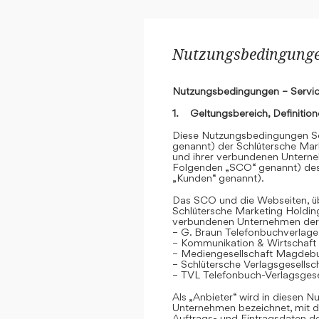
Nutzungsbedingungen
Nutzungsbedingungen – Servic
1. Geltungsbereich, Definitio
Diese Nutzungsbedingungen Se
genannt) der Schlütersche Mar
und ihrer verbundenen Unterne
Folgenden „SCO“ genannt) des
„Kunden“ genannt).
Das SCO und die Webseiten, übe
Schlütersche Marketing Holdin
verbundenen Unternehmen der
– G. Braun Telefonbuchverlage
– Kommunikation & Wirtschaf
– Mediengesellschaft Magdeb
– Schlütersche Verlagsgesells
– TVL Telefonbuch-Verlagsgese
Als „Anbieter“ wird in diesen
Unternehmen bezeichnet, mit d
Auftrags- und Eintragsdaten 