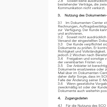
2.8 Soweit keine ausdrücklich
bestehender Verträge, die zwi
Kommunikation nicht verkürzt.
3. Nutzung des Dokumenten-
3.1 Im Dokumenten-Center stel
Rechnungen, Auftragsbestätigu
zur Verfügung. Der Kunde kann 
und archivieren.
3.2 Soweit nicht ausdrücklich 
Versand der eingestellten Dok
3.3 Der Kunde verpflichtet si
Dokumente zu prüfen. Er kontr
Richtigkeit und Vollständigkei
jedoch 2 Wochen nach Bereitstel
3.4 Freigaben und sonstige v
der vereinbarten Fristen vor.
3.5 Der Anbieter ist berechtig
Dokumente ersatzweise oder zu
Mail über im Dokumenten-Cente
daher dafür Sorge, dass im SCO
Falle der Änderung seiner E-Ma
3.6 Wenn gesetzliche Vorgabe
zweckmäßig ist oder der Kunde
Dokumente auch weiterhin post
4. Zugangsdaten
4.1 Für die Nutzung des SCO e