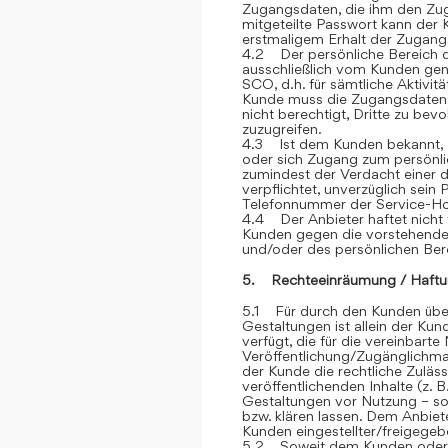
Zugangsdaten, die ihm den Zu
mitgeteilte Passwort kann der 
erstmaligem Erhalt der Zugangsd
4.2 Der persönliche Bereich 
ausschließlich vom Kunden genu
SCO, d.h. für sämtliche Aktivit
Kunde muss die Zugangsdaten ge
nicht berechtigt, Dritte zu be
zuzugreifen.
4.3 Ist dem Kunden bekannt, d
oder sich Zugang zum persönli
zumindest der Verdacht einer d
verpflichtet, unverzüglich sein
Telefonnummer der Service-Hot
4.4 Der Anbieter haftet nicht 
Kunden gegen die vorstehend
und/oder des persönlichen Ber
5. Rechteeinräumung / Haftu
5.1 Für durch den Kunden über
Gestaltungen ist allein der Kun
verfügt, die für die vereinbar
Veröffentlichung/Zugänglichmac
der Kunde die rechtliche Zuläss
veröffentlichenden Inhalte (z
Gestaltungen vor Nutzung – sow
bzw. klären lassen. Dem Anbiete
Kunden eingestellter/freigegebe
5.2 Soweit dem Kunden oder Dr