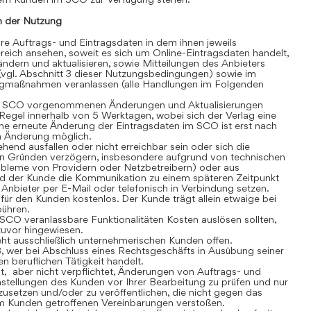
 der Nutzung
 Auftrags- und Eintragsdaten in dem ihnen jeweils
eich ansehen, soweit es sich um Online-Eintragsdaten handelt,
dern und aktualisieren, sowie Mitteilungen des Anbieters
(vgl. Abschnitt 3 dieser Nutzungsbedingungen) sowie im
gmaßnahmen veranlassen (alle Handlungen im Folgenden
 SCO vorgenommenen Änderungen und Aktualisierungen
r Regel innerhalb von 5 Werktagen, wobei sich der Verlag eine
ine erneute Änderung der Eintragsdaten im SCO ist erst nach
en Änderung möglich.
nd ausfallen oder nicht erreichbar sein oder sich die
n Gründen verzögern, insbesondere aufgrund von technischen
robleme von Providern oder Netzbetreibern) oder aus
rd der Kunde die Kommunikation zu einem späteren Zeitpunkt
Anbieter per E-Mail oder telefonisch in Verbindung setzen.
r den Kunden kostenlos. Der Kunde trägt allein etwaige bei
bühren.
CO veranlassbare Funktionalitäten Kosten auslösen sollten,
 zuvor hingewiesen.
t ausschließlich unternehmerischen Kunden offen.
, wer bei Abschluss eines Rechtsgeschäfts in Ausübung seiner
n beruflichen Tätigkeit handelt.
t, aber nicht verpflichtet, Änderungen von Auftrags- und
stellungen des Kunden vor Ihrer Bearbeitung zu prüfen und nur
usetzen und/oder zu veröffentlichen, die nicht gegen das
m Kunden getroffenen Vereinbarungen verstoßen.