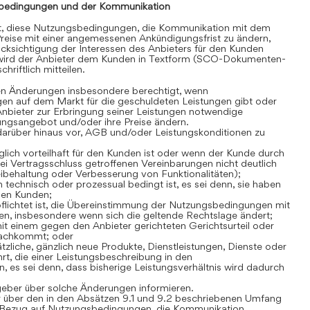
bedingungen und der Kommunikation
gt, diese Nutzungsbedingungen, die Kommunikation mit dem
reise mit einer angemessenen Ankündigungsfrist zu ändern,
cksichtigung der Interessen des Anbieters für den Kunden
 wird der Anbieter dem Kunden in Textform (SCO-Dokumenten-
hriftlich mitteilen.
en Änderungen insbesondere berechtigt, wenn
en auf dem Markt für die geschuldeten Leistungen gibt oder
Anbieter zur Erbringung seiner Leistungen notwendige
stungsangebot und/oder ihre Preise ändern.
darüber hinaus vor, AGB und/oder Leistungskonditionen zu
lich vorteilhaft für den Kunden ist oder wenn der Kunde durch
i Vertragsschluss getroffenen Vereinbarungen nicht deutlich
Beibehaltung oder Verbesserung von Funktionalitäten);
technisch oder prozessual bedingt ist, es sei denn, sie haben
den Kunden;
flichtet ist, die Übereinstimmung der Nutzungsbedingungen mit
n, insbesondere wenn sich die geltende Rechtslage ändert;
t einem gegen den Anbieter gerichteten Gerichtsurteil oder
nachkommt; oder
zliche, gänzlich neue Produkte, Dienstleistungen, Dienste oder
rt, die einer Leistungsbeschreibung in den
es sei denn, dass bisherige Leistungsverhältnis wird dadurch
geber über solche Änderungen informieren.
 über den in den Absätzen 9.1 und 9.2 beschriebenen Umfang
Bezug auf Nutzungsbedingungen, die Kommunikation,