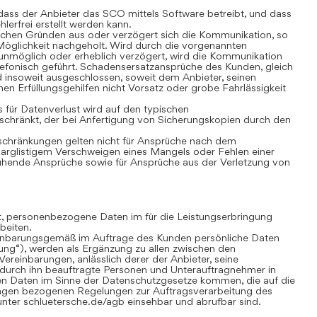
ass der Anbieter das SCO mittels Software betreibt, und dass
lerfrei erstellt werden kann.
chen Gründen aus oder verzögert sich die Kommunikation, so
öglichkeit nachgeholt. Wird durch die vorgenannten
nmöglich oder erheblich verzögert, wird die Kommunikation
lefonisch geführt. Schadensersatzansprüche des Kunden, gleich
 insoweit ausgeschlossen, soweit dem Anbieter, seinen
nen Erfüllungsgehilfen nicht Vorsatz oder grobe Fahrlässigkeit
für Datenverlust wird auf den typischen
chränkt, der bei Anfertigung von Sicherungskopien durch den
hränkungen gelten nicht für Ansprüche nach dem
 arglistigem Verschweigen eines Mangels oder Fehlen einer
uhende Ansprüche sowie für Ansprüche aus der Verletzung von
gt, personenbezogene Daten im für die Leistungserbringung
beiten.
inbarungsgemäß im Auftrage des Kunden persönliche Daten
tung“), werden als Ergänzung zu allen zwischen den
ereinbarungen, anlässlich derer der Anbieter, seine
 durch ihn beauftragte Personen und Unterauftragnehmer in
n Daten im Sinne der Datenschutzgesetze kommen, die auf die
ungen bezogenen Regelungen zur Auftragsverarbeitung des
nter schluetersche.de/agb einsehbar und abrufbar sind.