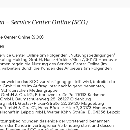
 – Service Center Online (SCO)
e Center Online (SCO)
nen
rvice Center Online (im Folgenden „Nutzungsbedingungen“
keting Holding GmbH, Hans-Böckler-Allee 7, 30173 Hannover
hmen regeln die Nutzung des Service-Center Online (im
 Anbieters durch die Kunden des Anbieters (im Folgenden
r welche das SCO zur Verfügung gestellt wird, betreibt die
g GmbH auch im Auftrag ihrer nachfolgend benannten,
 Schlüterschen Mediengruppe:
 GmbH & Co. KG, Erbprinzenstraße 2a, 76133 Karlsruhe
t GmbH, Baumschulenweg 28, 26127 Oldenburg
urg mbH, Gustav-Ricker-Straße 62, 39120 Magdeburg
chaft mbH & Co. KG, Hans-Böckler-Allee 7, 30173 Hannover
llschaft in Leipzig mbH, Walter-Köhn-Straße 1B, 04356 Leipzig
 Nutzungsbedingungen dasjenige der vorstehend benannten
em der Kunde in vertraglicher Verbindung steht und dessen
dem Kunden im SCO zur Verfügung stehen.