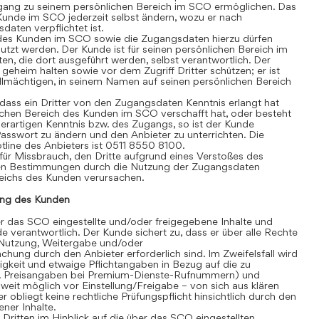
gang zu seinem persönlichen Bereich im SCO ermöglichen. Das
Kunde im SCO jederzeit selbst ändern, wozu er nach
aten verpflichtet ist.
des Kunden im SCO sowie die Zugangsdaten hierzu dürfen
tzt werden. Der Kunde ist für seinen persönlichen Bereich im
äten, die dort ausgeführt werden, selbst verantwortlich. Der
heim halten sowie vor dem Zugriff Dritter schützen; er ist
vollmächtigen, in seinem Namen auf seinen persönlichen Bereich
ass ein Dritter von den Zugangsdaten Kenntnis erlangt hat
chen Bereich des Kunden im SCO verschafft hat, oder besteht
erartigen Kenntnis bzw. des Zugangs, so ist der Kunde
 Passwort zu ändern und den Anbieter zu unterrichten. Die
line des Anbieters ist 0511 8550 8100.
für Missbrauch, den Dritte aufgrund eines Verstoßes des
en Bestimmungen durch die Nutzung der Zugangsdaten
eichs des Kunden verursachen.
ng des Kunden
 das SCO eingestellte und/oder freigegebene Inhalte und
de verantwortlich. Der Kunde sichert zu, dass er über alle Rechte
te Nutzung, Weitergabe und/oder
hung durch den Anbieter erforderlich sind. Im Zweifelsfall wird
igkeit und etwaige Pflichtangaben in Bezug auf die zu
. B. Preisangaben bei Premium-Dienste-Rufnummern) und
eit möglich vor Einstellung/Freigabe – von sich aus klären
r obliegt keine rechtliche Prüfungspflicht hinsichtlich durch den
ner Inhalte.
itten im Hinblick auf die über das SCO eingestellten