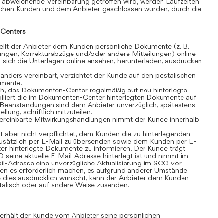
 abweichende Vereinbarung getroffen wird, werden Laufzeiten
schen Kunden und dem Anbieter geschlossen wurden, durch die
Centers
lt der Anbieter dem Kunden persönliche Dokumente (z. B.
ngen, Korrekturabzüge und/oder andere Mitteilungen) online
sich die Unterlagen online ansehen, herunterladen, ausdrucken
anders vereinbart, verzichtet der Kunde auf den postalischen
umente.
ch, das Dokumenten-Center regelmäßig auf neu hinterlegte
olliert die im Dokumenten-Center hinterlegten Dokumente auf
t. Beanstandungen sind dem Anbieter unverzüglich, spätestens
lung, schriftlich mitzuteilen.
ereinbarte Mitwirkungshandlungen nimmt der Kunde innerhalb
t aber nicht verpflichtet, dem Kunden die zu hinterlegenden
sätzlich per E-Mail zu übersenden sowie dem Kunden per E-
r hinterlegte Dokumente zu informieren. Der Kunde trägt
 seine aktuelle E-Mail-Adresse hinterlegt ist und nimmt im
il-Adresse eine unverzügliche Aktualisierung im SCO vor.
n es erforderlich machen, es aufgrund anderer Umstände
 dies ausdrücklich wünscht, kann der Anbieter dem Kunden
alisch oder auf andere Weise zusenden.
rhält der Kunde vom Anbieter seine persönlichen