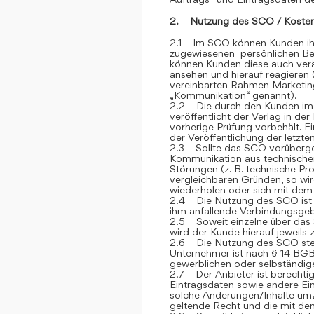
2. Nutzung des SCO / Kosten
2.1 Im SCO können Kunden ihre
zugewiesenen persönlichen Ber
können Kunden diese auch verän
ansehen und hierauf reagieren 
vereinbarten Rahmen Marketin
„Kommunikation“ genannt).
2.2 Die durch den Kunden im
veröffentlicht der Verlag in de
vorherige Prüfung vorbehält. E
der Veröffentlichung der letzt
2.3 Sollte das SCO vorübergehe
Kommunikation aus technische
Störungen (z. B. technische P
vergleichbaren Gründen, so wi
wiederholen oder sich mit dem 
2.4 Die Nutzung des SCO ist fü
ihm anfallende Verbindungsge
2.5 Soweit einzelne über das S
wird der Kunde hierauf jeweils
2.6 Die Nutzung des SCO steh
Unternehmer ist nach § 14 BGB
gewerblichen oder selbständige
2.7 Der Anbieter ist berechtig
Eintragsdaten sowie andere Ein
solche Änderungen/Inhalte umz
geltende Recht und die mit de