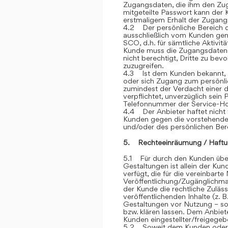
Zugangsdaten, die ihm den Zu
mitgeteilte Passwort kann der 
erstmaligem Erhalt der Zugangsd
4.2 Der persönliche Bereich 
ausschließlich vom Kunden genu
SCO, d.h. für sämtliche Aktivit
Kunde muss die Zugangsdaten ge
nicht berechtigt, Dritte zu be
zuzugreifen.
4.3 Ist dem Kunden bekannt, d
oder sich Zugang zum persönli
zumindest der Verdacht einer d
verpflichtet, unverzüglich sein
Telefonnummer der Service-Hot
4.4 Der Anbieter haftet nicht 
Kunden gegen die vorstehend
und/oder des persönlichen Ber
5. Rechteeinräumung / Haftu
5.1 Für durch den Kunden über
Gestaltungen ist allein der Kun
verfügt, die für die vereinbar
Veröffentlichung/Zugänglichmac
der Kunde die rechtliche Zuläss
veröffentlichenden Inhalte (z
Gestaltungen vor Nutzung – sow
bzw. klären lassen. Dem Anbiete
Kunden eingestellter/freigegebe
5.2 Soweit dem Kunden oder Dr