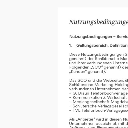
Nutzungsbedingungen
Nutzungsbedingungen – Servic
1. Geltungsbereich, Definitio
Diese Nutzungsbedingungen Se
genannt) der Schlütersche Mar
und ihrer verbundenen Unterne
Folgenden „SCO“ genannt) des
„Kunden“ genannt).
Das SCO und die Webseiten, übe
Schlütersche Marketing Holdin
verbundenen Unternehmen der
– G. Braun Telefonbuchverlage
– Kommunikation & Wirtschaf
– Mediengesellschaft Magdeb
– Schlütersche Verlagsgesells
– TVL Telefonbuch-Verlagsgese
Als „Anbieter“ wird in diesen
Unternehmen bezeichnet, mit d
Auftrags- und Eintragsdaten 