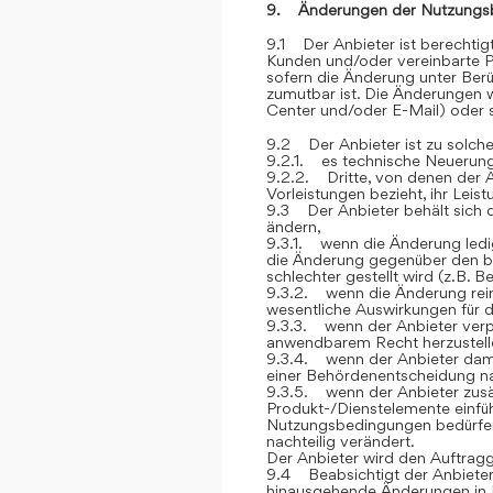
9. Änderungen der Nutzungs
9.1 Der Anbieter ist berechti
Kunden und/oder vereinbarte P
sofern die Änderung unter Berü
zumutbar ist. Die Änderungen
Center und/oder E-Mail) oder sc
9.2 Der Anbieter ist zu solch
9.2.1. es technische Neuerung
9.2.2. Dritte, von denen der 
Vorleistungen bezieht, ihr Lei
9.3 Der Anbieter behält sich 
ändern,
9.3.1. wenn die Änderung ledig
die Änderung gegenüber den be
schlechter gestellt wird (z.B. 
9.3.2. wenn die Änderung rein 
wesentliche Auswirkungen für 
9.3.3. wenn der Anbieter verp
anwendbarem Recht herzustelle
9.3.4. wenn der Anbieter dami
einer Behördenentscheidung 
9.3.5. wenn der Anbieter zusät
Produkt-/Dienstelemente einfüh
Nutzungsbedingungen bedürfen, 
nachteilig verändert.
Der Anbieter wird den Auftrag
9.4 Beabsichtigt der Anbieter
hinausgehende Änderungen in 