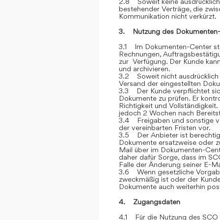
2.8 Soweit keine ausdrücklich
bestehender Verträge, die zwi
Kommunikation nicht verkürzt.
3. Nutzung des Dokumenten-
3.1 Im Dokumenten-Center stel
Rechnungen, Auftragsbestätigu
zur Verfügung. Der Kunde kann 
und archivieren.
3.2 Soweit nicht ausdrücklich 
Versand der eingestellten Dok
3.3 Der Kunde verpflichtet si
Dokumente zu prüfen. Er kontr
Richtigkeit und Vollständigkei
jedoch 2 Wochen nach Bereitstel
3.4 Freigaben und sonstige v
der vereinbarten Fristen vor.
3.5 Der Anbieter ist berechtig
Dokumente ersatzweise oder zu
Mail über im Dokumenten-Cente
daher dafür Sorge, dass im SCO
Falle der Änderung seiner E-Ma
3.6 Wenn gesetzliche Vorgabe
zweckmäßig ist oder der Kunde
Dokumente auch weiterhin post
4. Zugangsdaten
4.1 Für die Nutzung des SCO e