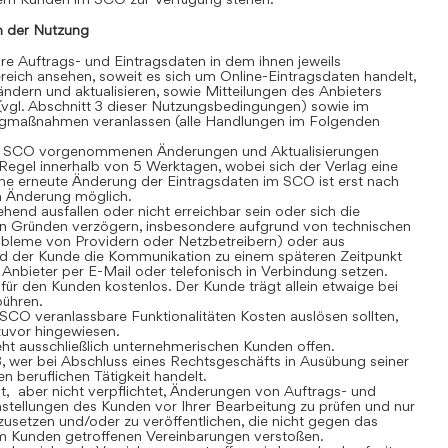
 der Nutzung
 Auftrags- und Eintragsdaten in dem ihnen jeweils
eich ansehen, soweit es sich um Online-Eintragsdaten handelt,
dern und aktualisieren, sowie Mitteilungen des Anbieters
(vgl. Abschnitt 3 dieser Nutzungsbedingungen) sowie im
gmaßnahmen veranlassen (alle Handlungen im Folgenden
 SCO vorgenommenen Änderungen und Aktualisierungen
r Regel innerhalb von 5 Werktagen, wobei sich der Verlag eine
ine erneute Änderung der Eintragsdaten im SCO ist erst nach
en Änderung möglich.
nd ausfallen oder nicht erreichbar sein oder sich die
n Gründen verzögern, insbesondere aufgrund von technischen
robleme von Providern oder Netzbetreibern) oder aus
rd der Kunde die Kommunikation zu einem späteren Zeitpunkt
Anbieter per E-Mail oder telefonisch in Verbindung setzen.
r den Kunden kostenlos. Der Kunde trägt allein etwaige bei
bühren.
CO veranlassbare Funktionalitäten Kosten auslösen sollten,
 zuvor hingewiesen.
t ausschließlich unternehmerischen Kunden offen.
, wer bei Abschluss eines Rechtsgeschäfts in Ausübung seiner
n beruflichen Tätigkeit handelt.
t, aber nicht verpflichtet, Änderungen von Auftrags- und
stellungen des Kunden vor Ihrer Bearbeitung zu prüfen und nur
usetzen und/oder zu veröffentlichen, die nicht gegen das
m Kunden getroffenen Vereinbarungen verstoßen.