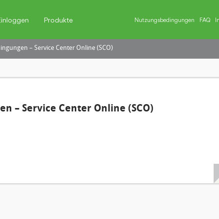
Einloggen
Produkte
Nutzungsbedingungen
FAQ
I
ngungen – Service Center Online (SCO)
n – Service Center Online (SCO)