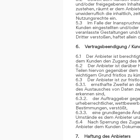
und/oder freigegebenen Inhalt
zustehen, räumt er dem Anbiete
unwiderruflich die inhaltlich, z
Nutzungsrechte ein.
5.3 Im Falle der Inanspruchna
Kunden eingestellten und/oder
veranlasste Gestaltungen und
Dritter verstoßen, haftet allein
6. Vertragsbeendigung / Kün
6.1 Der Anbieter ist berechtigt
dem Kunden den Zugang des K
6.2 Der Anbieter ist darüber h
Teilen hiervon gegenüber dem 
wichtigem Grund fristlos zu kü
6.3 Der Anbieter ist zur frist
6.3.1. ernsthafte Zweifel an der
des Austausches von Daten z
erkennen sind,
6.3.2. der Auftraggeber gegen
urheberrechtlicher, wettbewerb
Bestimmungen, verstößt,
6.3.3. eine grundlegende Ände
Umstände es dem Anbieter unz
6.4 Nach Sperrung des Zugan
Anbieter dem Kunden Dokument
7. Haftung des Anbieters