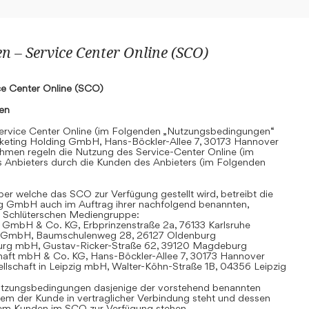
 – Service Center Online (SCO)
e Center Online (SCO)
nen
rvice Center Online (im Folgenden „Nutzungsbedingungen“
keting Holding GmbH, Hans-Böckler-Allee 7, 30173 Hannover
hmen regeln die Nutzung des Service-Center Online (im
 Anbieters durch die Kunden des Anbieters (im Folgenden
r welche das SCO zur Verfügung gestellt wird, betreibt die
g GmbH auch im Auftrag ihrer nachfolgend benannten,
 Schlüterschen Mediengruppe:
 GmbH & Co. KG, Erbprinzenstraße 2a, 76133 Karlsruhe
t GmbH, Baumschulenweg 28, 26127 Oldenburg
urg mbH, Gustav-Ricker-Straße 62, 39120 Magdeburg
chaft mbH & Co. KG, Hans-Böckler-Allee 7, 30173 Hannover
llschaft in Leipzig mbH, Walter-Köhn-Straße 1B, 04356 Leipzig
 Nutzungsbedingungen dasjenige der vorstehend benannten
em der Kunde in vertraglicher Verbindung steht und dessen
dem Kunden im SCO zur Verfügung stehen.