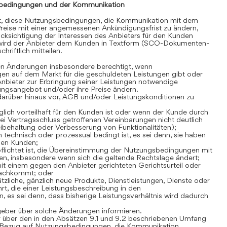
bedingungen und der Kommunikation
gt, diese Nutzungsbedingungen, die Kommunikation mit dem
reise mit einer angemessenen Ankündigungsfrist zu ändern,
cksichtigung der Interessen des Anbieters für den Kunden
 wird der Anbieter dem Kunden in Textform (SCO-Dokumenten-
hriftlich mitteilen.
en Änderungen insbesondere berechtigt, wenn
en auf dem Markt für die geschuldeten Leistungen gibt oder
Anbieter zur Erbringung seiner Leistungen notwendige
stungsangebot und/oder ihre Preise ändern.
darüber hinaus vor, AGB und/oder Leistungskonditionen zu
lich vorteilhaft für den Kunden ist oder wenn der Kunde durch
i Vertragsschluss getroffenen Vereinbarungen nicht deutlich
Beibehaltung oder Verbesserung von Funktionalitäten);
technisch oder prozessual bedingt ist, es sei denn, sie haben
den Kunden;
flichtet ist, die Übereinstimmung der Nutzungsbedingungen mit
n, insbesondere wenn sich die geltende Rechtslage ändert;
t einem gegen den Anbieter gerichteten Gerichtsurteil oder
nachkommt; oder
zliche, gänzlich neue Produkte, Dienstleistungen, Dienste oder
rt, die einer Leistungsbeschreibung in den
es sei denn, dass bisherige Leistungsverhältnis wird dadurch
geber über solche Änderungen informieren.
 über den in den Absätzen 9.1 und 9.2 beschriebenen Umfang
Bezug auf Nutzungsbedingungen, die Kommunikation,