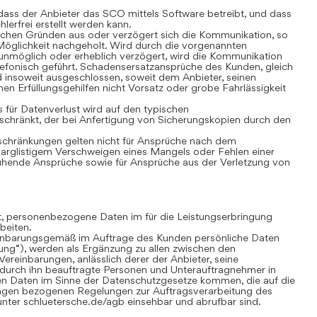
ass der Anbieter das SCO mittels Software betreibt, und dass
lerfrei erstellt werden kann.
chen Gründen aus oder verzögert sich die Kommunikation, so
öglichkeit nachgeholt. Wird durch die vorgenannten
nmöglich oder erheblich verzögert, wird die Kommunikation
lefonisch geführt. Schadensersatzansprüche des Kunden, gleich
 insoweit ausgeschlossen, soweit dem Anbieter, seinen
nen Erfüllungsgehilfen nicht Vorsatz oder grobe Fahrlässigkeit
für Datenverlust wird auf den typischen
chränkt, der bei Anfertigung von Sicherungskopien durch den
hränkungen gelten nicht für Ansprüche nach dem
 arglistigem Verschweigen eines Mangels oder Fehlen einer
uhende Ansprüche sowie für Ansprüche aus der Verletzung von
gt, personenbezogene Daten im für die Leistungserbringung
beiten.
inbarungsgemäß im Auftrage des Kunden persönliche Daten
tung“), werden als Ergänzung zu allen zwischen den
ereinbarungen, anlässlich derer der Anbieter, seine
 durch ihn beauftragte Personen und Unterauftragnehmer in
n Daten im Sinne der Datenschutzgesetze kommen, die auf die
ungen bezogenen Regelungen zur Auftragsverarbeitung des
nter schluetersche.de/agb einsehbar und abrufbar sind.