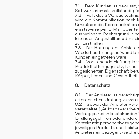
7.1 Dem Kunden ist bewusst, d
Software niemals vollständig feh
7.2 Fällt das SCO aus technis
wird die Kommunikation nach M
Umstände die Kommunikation u
ersatzweise per E-Mail oder te
aus welchem Rechtsgrund, sind
leitenden Angestellten oder sei
zur Last fallen.
7.3 Die Haftung des Anbieters 
Wiederherstellungsaufwand bes
Kunden eingetreten wäre.
7.4 Vorstehende Haftungsbesc
Produkthaftungsgesetz, für auf
zugesicherten Eigenschaft ber
Körper, Leben und Gesundheit.
8. Datenschutz
8.1 Der Anbieter ist berechti
erforderlichen Umfang zu verar
8.2 Soweit der Anbieter vere
verarbeitet („Auftragsverarbei
Vertragsparteien bestehenden V
Erfüllungsgehilfen oder andere
Kontakt mit personenbezogene
jeweiligen Produkte und Leist
Anbieters einbezogen, welche u