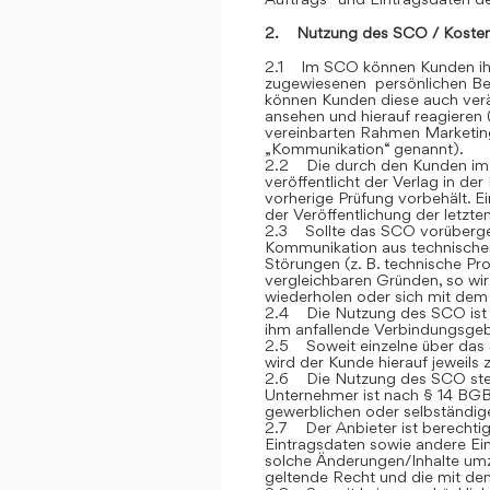
2. Nutzung des SCO / Kosten
2.1 Im SCO können Kunden ihre
zugewiesenen persönlichen Ber
können Kunden diese auch verän
ansehen und hierauf reagieren 
vereinbarten Rahmen Marketin
„Kommunikation“ genannt).
2.2 Die durch den Kunden im
veröffentlicht der Verlag in de
vorherige Prüfung vorbehält. E
der Veröffentlichung der letzt
2.3 Sollte das SCO vorübergehe
Kommunikation aus technische
Störungen (z. B. technische P
vergleichbaren Gründen, so wi
wiederholen oder sich mit dem 
2.4 Die Nutzung des SCO ist fü
ihm anfallende Verbindungsge
2.5 Soweit einzelne über das S
wird der Kunde hierauf jeweils
2.6 Die Nutzung des SCO steh
Unternehmer ist nach § 14 BGB
gewerblichen oder selbständige
2.7 Der Anbieter ist berechtig
Eintragsdaten sowie andere Ein
solche Änderungen/Inhalte umz
geltende Recht und die mit de