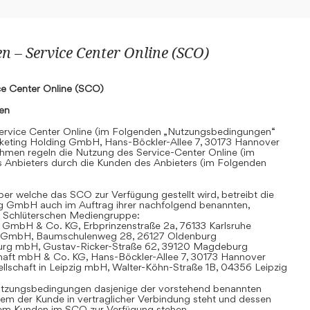
 – Service Center Online (SCO)
e Center Online (SCO)
nen
rvice Center Online (im Folgenden „Nutzungsbedingungen“
keting Holding GmbH, Hans-Böckler-Allee 7, 30173 Hannover
hmen regeln die Nutzung des Service-Center Online (im
 Anbieters durch die Kunden des Anbieters (im Folgenden
r welche das SCO zur Verfügung gestellt wird, betreibt die
g GmbH auch im Auftrag ihrer nachfolgend benannten,
 Schlüterschen Mediengruppe:
 GmbH & Co. KG, Erbprinzenstraße 2a, 76133 Karlsruhe
t GmbH, Baumschulenweg 28, 26127 Oldenburg
urg mbH, Gustav-Ricker-Straße 62, 39120 Magdeburg
chaft mbH & Co. KG, Hans-Böckler-Allee 7, 30173 Hannover
llschaft in Leipzig mbH, Walter-Köhn-Straße 1B, 04356 Leipzig
 Nutzungsbedingungen dasjenige der vorstehend benannten
em der Kunde in vertraglicher Verbindung steht und dessen
dem Kunden im SCO zur Verfügung stehen.