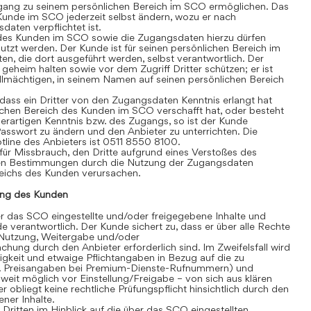
gang zu seinem persönlichen Bereich im SCO ermöglichen. Das
Kunde im SCO jederzeit selbst ändern, wozu er nach
aten verpflichtet ist.
des Kunden im SCO sowie die Zugangsdaten hierzu dürfen
tzt werden. Der Kunde ist für seinen persönlichen Bereich im
äten, die dort ausgeführt werden, selbst verantwortlich. Der
heim halten sowie vor dem Zugriff Dritter schützen; er ist
vollmächtigen, in seinem Namen auf seinen persönlichen Bereich
ass ein Dritter von den Zugangsdaten Kenntnis erlangt hat
chen Bereich des Kunden im SCO verschafft hat, oder besteht
erartigen Kenntnis bzw. des Zugangs, so ist der Kunde
 Passwort zu ändern und den Anbieter zu unterrichten. Die
line des Anbieters ist 0511 8550 8100.
für Missbrauch, den Dritte aufgrund eines Verstoßes des
en Bestimmungen durch die Nutzung der Zugangsdaten
eichs des Kunden verursachen.
ng des Kunden
 das SCO eingestellte und/oder freigegebene Inhalte und
de verantwortlich. Der Kunde sichert zu, dass er über alle Rechte
te Nutzung, Weitergabe und/oder
hung durch den Anbieter erforderlich sind. Im Zweifelsfall wird
igkeit und etwaige Pflichtangaben in Bezug auf die zu
. B. Preisangaben bei Premium-Dienste-Rufnummern) und
eit möglich vor Einstellung/Freigabe – von sich aus klären
r obliegt keine rechtliche Prüfungspflicht hinsichtlich durch den
ner Inhalte.
itten im Hinblick auf die über das SCO eingestellten