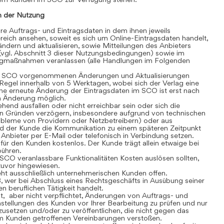
 der Nutzung
 Auftrags- und Eintragsdaten in dem ihnen jeweils
eich ansehen, soweit es sich um Online-Eintragsdaten handelt,
dern und aktualisieren, sowie Mitteilungen des Anbieters
(vgl. Abschnitt 3 dieser Nutzungsbedingungen) sowie im
gmaßnahmen veranlassen (alle Handlungen im Folgenden
 SCO vorgenommenen Änderungen und Aktualisierungen
r Regel innerhalb von 5 Werktagen, wobei sich der Verlag eine
ine erneute Änderung der Eintragsdaten im SCO ist erst nach
en Änderung möglich.
nd ausfallen oder nicht erreichbar sein oder sich die
n Gründen verzögern, insbesondere aufgrund von technischen
robleme von Providern oder Netzbetreibern) oder aus
rd der Kunde die Kommunikation zu einem späteren Zeitpunkt
Anbieter per E-Mail oder telefonisch in Verbindung setzen.
r den Kunden kostenlos. Der Kunde trägt allein etwaige bei
bühren.
CO veranlassbare Funktionalitäten Kosten auslösen sollten,
 zuvor hingewiesen.
t ausschließlich unternehmerischen Kunden offen.
, wer bei Abschluss eines Rechtsgeschäfts in Ausübung seiner
n beruflichen Tätigkeit handelt.
t, aber nicht verpflichtet, Änderungen von Auftrags- und
stellungen des Kunden vor Ihrer Bearbeitung zu prüfen und nur
usetzen und/oder zu veröffentlichen, die nicht gegen das
m Kunden getroffenen Vereinbarungen verstoßen.