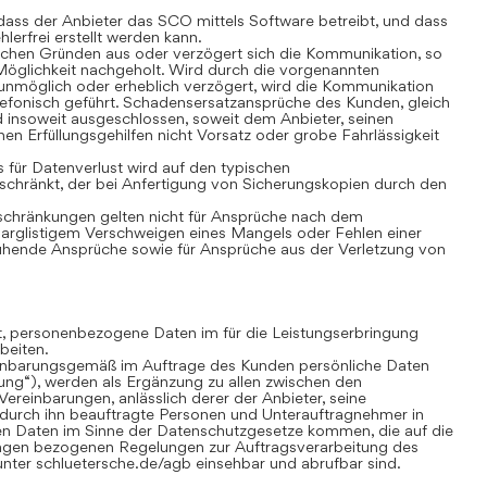
ass der Anbieter das SCO mittels Software betreibt, und dass
lerfrei erstellt werden kann.
chen Gründen aus oder verzögert sich die Kommunikation, so
öglichkeit nachgeholt. Wird durch die vorgenannten
nmöglich oder erheblich verzögert, wird die Kommunikation
lefonisch geführt. Schadensersatzansprüche des Kunden, gleich
 insoweit ausgeschlossen, soweit dem Anbieter, seinen
nen Erfüllungsgehilfen nicht Vorsatz oder grobe Fahrlässigkeit
für Datenverlust wird auf den typischen
chränkt, der bei Anfertigung von Sicherungskopien durch den
hränkungen gelten nicht für Ansprüche nach dem
 arglistigem Verschweigen eines Mangels oder Fehlen einer
uhende Ansprüche sowie für Ansprüche aus der Verletzung von
gt, personenbezogene Daten im für die Leistungserbringung
beiten.
inbarungsgemäß im Auftrage des Kunden persönliche Daten
tung“), werden als Ergänzung zu allen zwischen den
ereinbarungen, anlässlich derer der Anbieter, seine
 durch ihn beauftragte Personen und Unterauftragnehmer in
n Daten im Sinne der Datenschutzgesetze kommen, die auf die
ungen bezogenen Regelungen zur Auftragsverarbeitung des
nter schluetersche.de/agb einsehbar und abrufbar sind.