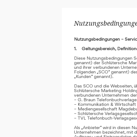
Nutzungsbedingungen
Nutzungsbedingungen – Servic
1. Geltungsbereich, Definitio
Diese Nutzungsbedingungen Se
genannt) der Schlütersche Mar
und ihrer verbundenen Unterne
Folgenden „SCO“ genannt) des
„Kunden“ genannt).
Das SCO und die Webseiten, übe
Schlütersche Marketing Holdin
verbundenen Unternehmen der
– G. Braun Telefonbuchverlage
– Kommunikation & Wirtschaf
– Mediengesellschaft Magdeb
– Schlütersche Verlagsgesells
– TVL Telefonbuch-Verlagsgese
Als „Anbieter“ wird in diesen
Unternehmen bezeichnet, mit d
Auftrags- und Eintragsdaten 