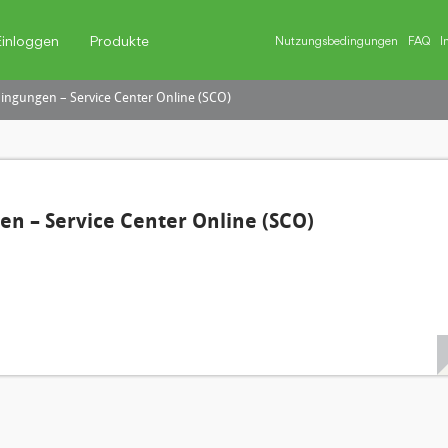
Einloggen
Produkte
Nutzungsbedingungen
FAQ
I
ngungen – Service Center Online (SCO)
n – Service Center Online (SCO)