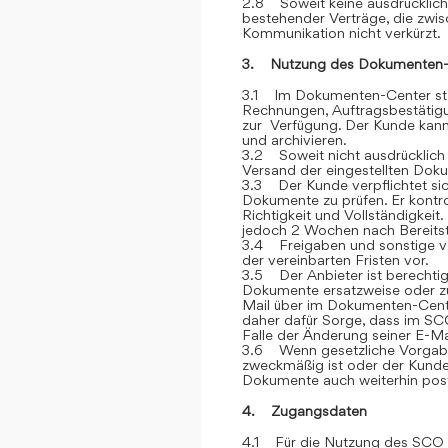
2.8 Soweit keine ausdrücklich
bestehender Verträge, die zwi
Kommunikation nicht verkürzt.
3. Nutzung des Dokumenten-
3.1 Im Dokumenten-Center stel
Rechnungen, Auftragsbestätigu
zur Verfügung. Der Kunde kann 
und archivieren.
3.2 Soweit nicht ausdrücklich 
Versand der eingestellten Dok
3.3 Der Kunde verpflichtet si
Dokumente zu prüfen. Er kontr
Richtigkeit und Vollständigkei
jedoch 2 Wochen nach Bereitstel
3.4 Freigaben und sonstige v
der vereinbarten Fristen vor.
3.5 Der Anbieter ist berechtig
Dokumente ersatzweise oder zu
Mail über im Dokumenten-Cente
daher dafür Sorge, dass im SCO
Falle der Änderung seiner E-Ma
3.6 Wenn gesetzliche Vorgabe
zweckmäßig ist oder der Kunde
Dokumente auch weiterhin post
4. Zugangsdaten
4.1 Für die Nutzung des SCO e