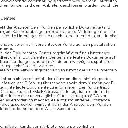
 abweichende Vereinbarung getroffen wird, werden Laufzeiten
schen Kunden und dem Anbieter geschlossen wurden, durch die
Centers
lt der Anbieter dem Kunden persönliche Dokumente (z. B.
ngen, Korrekturabzüge und/oder andere Mitteilungen) online
sich die Unterlagen online ansehen, herunterladen, ausdrucken
anders vereinbart, verzichtet der Kunde auf den postalischen
umente.
ch, das Dokumenten-Center regelmäßig auf neu hinterlegte
olliert die im Dokumenten-Center hinterlegten Dokumente auf
t. Beanstandungen sind dem Anbieter unverzüglich, spätestens
lung, schriftlich mitzuteilen.
ereinbarte Mitwirkungshandlungen nimmt der Kunde innerhalb
t aber nicht verpflichtet, dem Kunden die zu hinterlegenden
sätzlich per E-Mail zu übersenden sowie dem Kunden per E-
r hinterlegte Dokumente zu informieren. Der Kunde trägt
 seine aktuelle E-Mail-Adresse hinterlegt ist und nimmt im
il-Adresse eine unverzügliche Aktualisierung im SCO vor.
n es erforderlich machen, es aufgrund anderer Umstände
 dies ausdrücklich wünscht, kann der Anbieter dem Kunden
alisch oder auf andere Weise zusenden.
rhält der Kunde vom Anbieter seine persönlichen