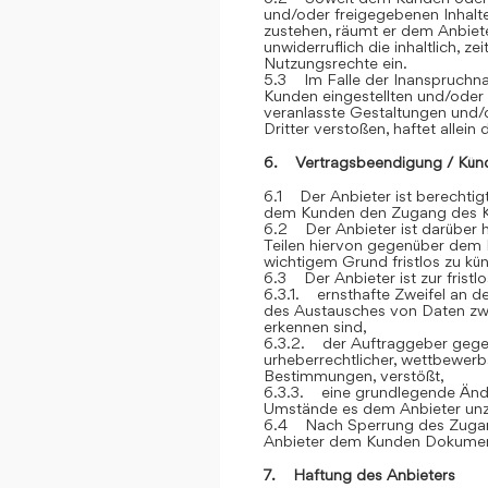
und/oder freigegebenen Inhalt
zustehen, räumt er dem Anbiete
unwiderruflich die inhaltlich, z
Nutzungsrechte ein.
5.3 Im Falle der Inanspruchna
Kunden eingestellten und/oder
veranlasste Gestaltungen und
Dritter verstoßen, haftet allein
6. Vertragsbeendigung / Kün
6.1 Der Anbieter ist berechtigt
dem Kunden den Zugang des K
6.2 Der Anbieter ist darüber h
Teilen hiervon gegenüber dem 
wichtigem Grund fristlos zu kü
6.3 Der Anbieter ist zur frist
6.3.1. ernsthafte Zweifel an der
des Austausches von Daten z
erkennen sind,
6.3.2. der Auftraggeber gegen
urheberrechtlicher, wettbewerb
Bestimmungen, verstößt,
6.3.3. eine grundlegende Ände
Umstände es dem Anbieter unz
6.4 Nach Sperrung des Zugan
Anbieter dem Kunden Dokument
7. Haftung des Anbieters