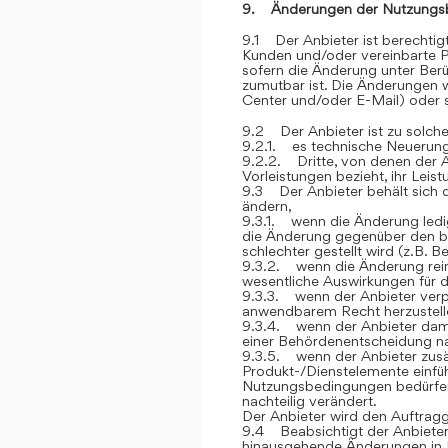
9. Änderungen der Nutzungs
9.1 Der Anbieter ist berechti
Kunden und/oder vereinbarte P
sofern die Änderung unter Berü
zumutbar ist. Die Änderungen
Center und/oder E-Mail) oder sc
9.2 Der Anbieter ist zu solch
9.2.1. es technische Neuerung
9.2.2. Dritte, von denen der 
Vorleistungen bezieht, ihr Lei
9.3 Der Anbieter behält sich 
ändern,
9.3.1. wenn die Änderung ledig
die Änderung gegenüber den be
schlechter gestellt wird (z.B. 
9.3.2. wenn die Änderung rein 
wesentliche Auswirkungen für 
9.3.3. wenn der Anbieter verp
anwendbarem Recht herzustelle
9.3.4. wenn der Anbieter dami
einer Behördenentscheidung 
9.3.5. wenn der Anbieter zusät
Produkt-/Dienstelemente einfüh
Nutzungsbedingungen bedürfen, 
nachteilig verändert.
Der Anbieter wird den Auftrag
9.4 Beabsichtigt der Anbieter
hinausgehende Änderungen in 