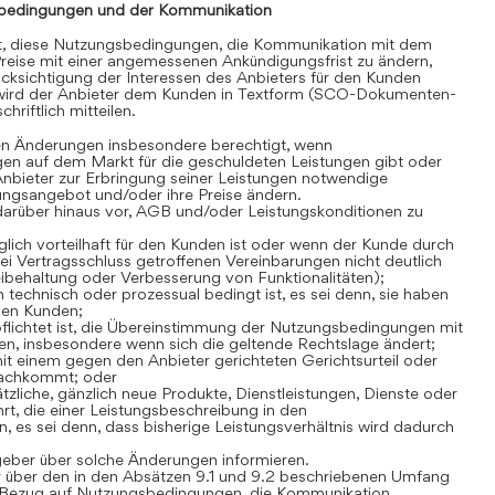
bedingungen und der Kommunikation
gt, diese Nutzungsbedingungen, die Kommunikation mit dem
reise mit einer angemessenen Ankündigungsfrist zu ändern,
cksichtigung der Interessen des Anbieters für den Kunden
 wird der Anbieter dem Kunden in Textform (SCO-Dokumenten-
hriftlich mitteilen.
en Änderungen insbesondere berechtigt, wenn
en auf dem Markt für die geschuldeten Leistungen gibt oder
Anbieter zur Erbringung seiner Leistungen notwendige
stungsangebot und/oder ihre Preise ändern.
darüber hinaus vor, AGB und/oder Leistungskonditionen zu
lich vorteilhaft für den Kunden ist oder wenn der Kunde durch
i Vertragsschluss getroffenen Vereinbarungen nicht deutlich
Beibehaltung oder Verbesserung von Funktionalitäten);
technisch oder prozessual bedingt ist, es sei denn, sie haben
den Kunden;
flichtet ist, die Übereinstimmung der Nutzungsbedingungen mit
n, insbesondere wenn sich die geltende Rechtslage ändert;
t einem gegen den Anbieter gerichteten Gerichtsurteil oder
nachkommt; oder
zliche, gänzlich neue Produkte, Dienstleistungen, Dienste oder
rt, die einer Leistungsbeschreibung in den
es sei denn, dass bisherige Leistungsverhältnis wird dadurch
geber über solche Änderungen informieren.
 über den in den Absätzen 9.1 und 9.2 beschriebenen Umfang
Bezug auf Nutzungsbedingungen, die Kommunikation,