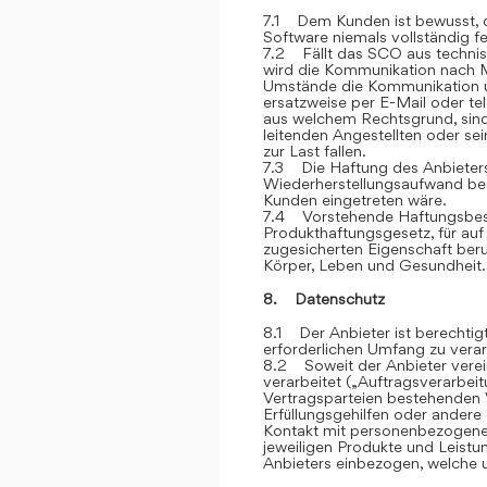
7.1 Dem Kunden ist bewusst, d
Software niemals vollständig feh
7.2 Fällt das SCO aus technis
wird die Kommunikation nach M
Umstände die Kommunikation u
ersatzweise per E-Mail oder te
aus welchem Rechtsgrund, sind
leitenden Angestellten oder sei
zur Last fallen.
7.3 Die Haftung des Anbieters 
Wiederherstellungsaufwand bes
Kunden eingetreten wäre.
7.4 Vorstehende Haftungsbesc
Produkthaftungsgesetz, für auf
zugesicherten Eigenschaft ber
Körper, Leben und Gesundheit.
8. Datenschutz
8.1 Der Anbieter ist berechti
erforderlichen Umfang zu verar
8.2 Soweit der Anbieter vere
verarbeitet („Auftragsverarbei
Vertragsparteien bestehenden V
Erfüllungsgehilfen oder andere
Kontakt mit personenbezogene
jeweiligen Produkte und Leist
Anbieters einbezogen, welche u