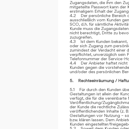
Zugangsdaten, die ihm den Zu
mitgeteilte Passwort kann der 
erstmaligem Erhalt der Zugangsd
4.2 Der persönliche Bereich 
ausschließlich vom Kunden genu
SCO, d.h. für sämtliche Aktivit
Kunde muss die Zugangsdaten ge
nicht berechtigt, Dritte zu be
zuzugreifen.
4.3 Ist dem Kunden bekannt, d
oder sich Zugang zum persönli
zumindest der Verdacht einer d
verpflichtet, unverzüglich sein
Telefonnummer der Service-Hot
4.4 Der Anbieter haftet nicht 
Kunden gegen die vorstehend
und/oder des persönlichen Ber
5. Rechteeinräumung / Haftu
5.1 Für durch den Kunden über
Gestaltungen ist allein der Kun
verfügt, die für die vereinbar
Veröffentlichung/Zugänglichmac
der Kunde die rechtliche Zuläss
veröffentlichenden Inhalte (z
Gestaltungen vor Nutzung – sow
bzw. klären lassen. Dem Anbiete
Kunden eingestellter/freigegebe
5.2 Soweit dem Kunden oder Dr