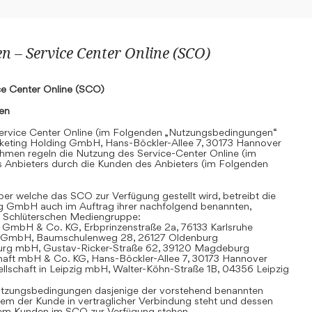
 – Service Center Online (SCO)
e Center Online (SCO)
nen
rvice Center Online (im Folgenden „Nutzungsbedingungen“
keting Holding GmbH, Hans-Böckler-Allee 7, 30173 Hannover
hmen regeln die Nutzung des Service-Center Online (im
 Anbieters durch die Kunden des Anbieters (im Folgenden
r welche das SCO zur Verfügung gestellt wird, betreibt die
g GmbH auch im Auftrag ihrer nachfolgend benannten,
 Schlüterschen Mediengruppe:
 GmbH & Co. KG, Erbprinzenstraße 2a, 76133 Karlsruhe
t GmbH, Baumschulenweg 28, 26127 Oldenburg
urg mbH, Gustav-Ricker-Straße 62, 39120 Magdeburg
chaft mbH & Co. KG, Hans-Böckler-Allee 7, 30173 Hannover
llschaft in Leipzig mbH, Walter-Köhn-Straße 1B, 04356 Leipzig
 Nutzungsbedingungen dasjenige der vorstehend benannten
em der Kunde in vertraglicher Verbindung steht und dessen
dem Kunden im SCO zur Verfügung stehen.