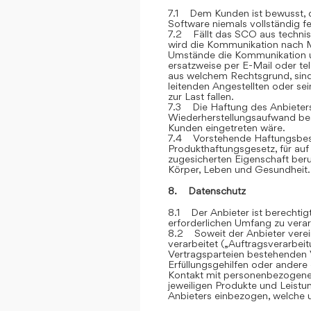
7.1 Dem Kunden ist bewusst, d
Software niemals vollständig feh
7.2 Fällt das SCO aus technis
wird die Kommunikation nach M
Umstände die Kommunikation u
ersatzweise per E-Mail oder te
aus welchem Rechtsgrund, sind
leitenden Angestellten oder sei
zur Last fallen.
7.3 Die Haftung des Anbieters 
Wiederherstellungsaufwand bes
Kunden eingetreten wäre.
7.4 Vorstehende Haftungsbesc
Produkthaftungsgesetz, für auf
zugesicherten Eigenschaft ber
Körper, Leben und Gesundheit.
8. Datenschutz
8.1 Der Anbieter ist berechti
erforderlichen Umfang zu verar
8.2 Soweit der Anbieter vere
verarbeitet („Auftragsverarbei
Vertragsparteien bestehenden V
Erfüllungsgehilfen oder andere
Kontakt mit personenbezogene
jeweiligen Produkte und Leist
Anbieters einbezogen, welche u