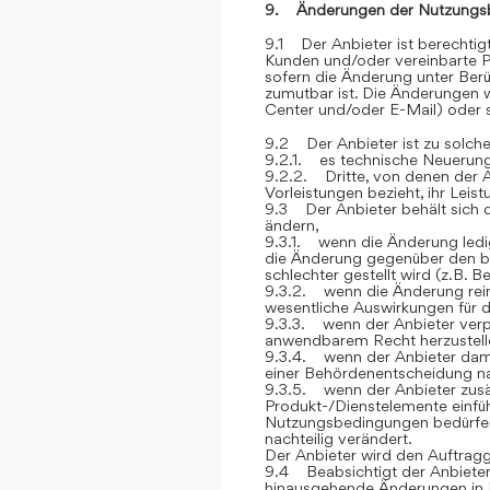
9. Änderungen der Nutzungs
9.1 Der Anbieter ist berechti
Kunden und/oder vereinbarte P
sofern die Änderung unter Berü
zumutbar ist. Die Änderungen
Center und/oder E-Mail) oder sc
9.2 Der Anbieter ist zu solch
9.2.1. es technische Neuerung
9.2.2. Dritte, von denen der 
Vorleistungen bezieht, ihr Lei
9.3 Der Anbieter behält sich 
ändern,
9.3.1. wenn die Änderung ledig
die Änderung gegenüber den be
schlechter gestellt wird (z.B. 
9.3.2. wenn die Änderung rein 
wesentliche Auswirkungen für 
9.3.3. wenn der Anbieter verp
anwendbarem Recht herzustelle
9.3.4. wenn der Anbieter dami
einer Behördenentscheidung 
9.3.5. wenn der Anbieter zusät
Produkt-/Dienstelemente einfüh
Nutzungsbedingungen bedürfen, 
nachteilig verändert.
Der Anbieter wird den Auftrag
9.4 Beabsichtigt der Anbieter
hinausgehende Änderungen in 