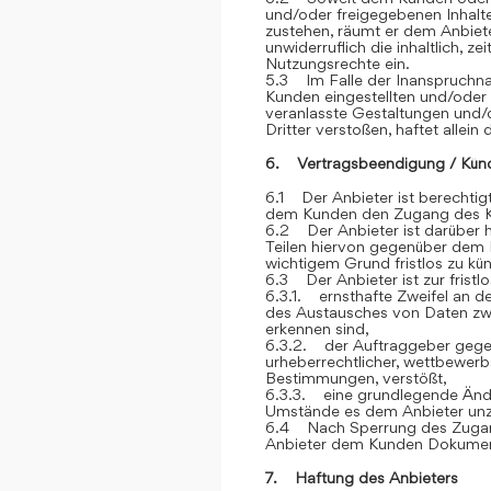
und/oder freigegebenen Inhalt
zustehen, räumt er dem Anbiete
unwiderruflich die inhaltlich, z
Nutzungsrechte ein.
5.3 Im Falle der Inanspruchna
Kunden eingestellten und/oder
veranlasste Gestaltungen und
Dritter verstoßen, haftet allein
6. Vertragsbeendigung / Kün
6.1 Der Anbieter ist berechtigt
dem Kunden den Zugang des K
6.2 Der Anbieter ist darüber h
Teilen hiervon gegenüber dem 
wichtigem Grund fristlos zu kü
6.3 Der Anbieter ist zur frist
6.3.1. ernsthafte Zweifel an der
des Austausches von Daten z
erkennen sind,
6.3.2. der Auftraggeber gegen
urheberrechtlicher, wettbewerb
Bestimmungen, verstößt,
6.3.3. eine grundlegende Ände
Umstände es dem Anbieter unz
6.4 Nach Sperrung des Zugan
Anbieter dem Kunden Dokument
7. Haftung des Anbieters