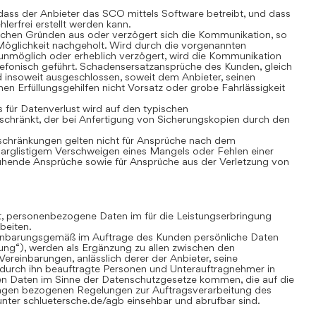
ass der Anbieter das SCO mittels Software betreibt, und dass
lerfrei erstellt werden kann.
chen Gründen aus oder verzögert sich die Kommunikation, so
öglichkeit nachgeholt. Wird durch die vorgenannten
nmöglich oder erheblich verzögert, wird die Kommunikation
lefonisch geführt. Schadensersatzansprüche des Kunden, gleich
 insoweit ausgeschlossen, soweit dem Anbieter, seinen
nen Erfüllungsgehilfen nicht Vorsatz oder grobe Fahrlässigkeit
für Datenverlust wird auf den typischen
chränkt, der bei Anfertigung von Sicherungskopien durch den
hränkungen gelten nicht für Ansprüche nach dem
 arglistigem Verschweigen eines Mangels oder Fehlen einer
uhende Ansprüche sowie für Ansprüche aus der Verletzung von
gt, personenbezogene Daten im für die Leistungserbringung
beiten.
inbarungsgemäß im Auftrage des Kunden persönliche Daten
tung“), werden als Ergänzung zu allen zwischen den
ereinbarungen, anlässlich derer der Anbieter, seine
 durch ihn beauftragte Personen und Unterauftragnehmer in
n Daten im Sinne der Datenschutzgesetze kommen, die auf die
ungen bezogenen Regelungen zur Auftragsverarbeitung des
nter schluetersche.de/agb einsehbar und abrufbar sind.