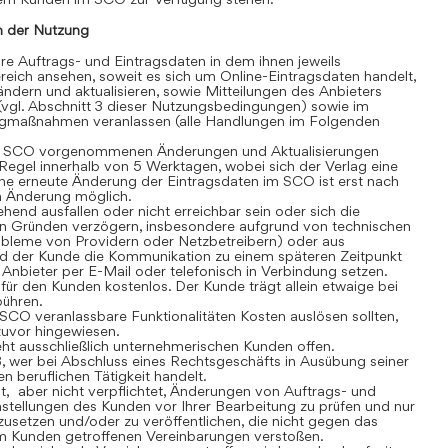
 der Nutzung
 Auftrags- und Eintragsdaten in dem ihnen jeweils
eich ansehen, soweit es sich um Online-Eintragsdaten handelt,
dern und aktualisieren, sowie Mitteilungen des Anbieters
(vgl. Abschnitt 3 dieser Nutzungsbedingungen) sowie im
gmaßnahmen veranlassen (alle Handlungen im Folgenden
 SCO vorgenommenen Änderungen und Aktualisierungen
r Regel innerhalb von 5 Werktagen, wobei sich der Verlag eine
ine erneute Änderung der Eintragsdaten im SCO ist erst nach
en Änderung möglich.
nd ausfallen oder nicht erreichbar sein oder sich die
n Gründen verzögern, insbesondere aufgrund von technischen
robleme von Providern oder Netzbetreibern) oder aus
rd der Kunde die Kommunikation zu einem späteren Zeitpunkt
Anbieter per E-Mail oder telefonisch in Verbindung setzen.
r den Kunden kostenlos. Der Kunde trägt allein etwaige bei
bühren.
CO veranlassbare Funktionalitäten Kosten auslösen sollten,
 zuvor hingewiesen.
t ausschließlich unternehmerischen Kunden offen.
, wer bei Abschluss eines Rechtsgeschäfts in Ausübung seiner
n beruflichen Tätigkeit handelt.
t, aber nicht verpflichtet, Änderungen von Auftrags- und
stellungen des Kunden vor Ihrer Bearbeitung zu prüfen und nur
usetzen und/oder zu veröffentlichen, die nicht gegen das
m Kunden getroffenen Vereinbarungen verstoßen.