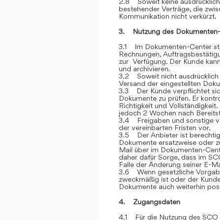
2.8 Soweit keine ausdrücklich
bestehender Verträge, die zwi
Kommunikation nicht verkürzt.
3. Nutzung des Dokumenten-
3.1 Im Dokumenten-Center stel
Rechnungen, Auftragsbestätigu
zur Verfügung. Der Kunde kann 
und archivieren.
3.2 Soweit nicht ausdrücklich 
Versand der eingestellten Dok
3.3 Der Kunde verpflichtet si
Dokumente zu prüfen. Er kontr
Richtigkeit und Vollständigkei
jedoch 2 Wochen nach Bereitstel
3.4 Freigaben und sonstige v
der vereinbarten Fristen vor.
3.5 Der Anbieter ist berechtig
Dokumente ersatzweise oder zu
Mail über im Dokumenten-Cente
daher dafür Sorge, dass im SCO
Falle der Änderung seiner E-Ma
3.6 Wenn gesetzliche Vorgabe
zweckmäßig ist oder der Kunde
Dokumente auch weiterhin post
4. Zugangsdaten
4.1 Für die Nutzung des SCO e