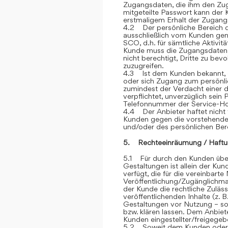
Zugangsdaten, die ihm den Zu
mitgeteilte Passwort kann der 
erstmaligem Erhalt der Zugangsd
4.2 Der persönliche Bereich 
ausschließlich vom Kunden genu
SCO, d.h. für sämtliche Aktivit
Kunde muss die Zugangsdaten ge
nicht berechtigt, Dritte zu be
zuzugreifen.
4.3 Ist dem Kunden bekannt, d
oder sich Zugang zum persönli
zumindest der Verdacht einer d
verpflichtet, unverzüglich sein
Telefonnummer der Service-Hot
4.4 Der Anbieter haftet nicht 
Kunden gegen die vorstehend
und/oder des persönlichen Ber
5. Rechteeinräumung / Haftu
5.1 Für durch den Kunden über
Gestaltungen ist allein der Kun
verfügt, die für die vereinbar
Veröffentlichung/Zugänglichmac
der Kunde die rechtliche Zuläss
veröffentlichenden Inhalte (z
Gestaltungen vor Nutzung – sow
bzw. klären lassen. Dem Anbiete
Kunden eingestellter/freigegebe
5.2 Soweit dem Kunden oder Dr