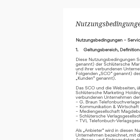
Nutzungsbedingungen
Nutzungsbedingungen – Servic
1. Geltungsbereich, Definitio
Diese Nutzungsbedingungen Se
genannt) der Schlütersche Mar
und ihrer verbundenen Unterne
Folgenden „SCO“ genannt) des
„Kunden“ genannt).
Das SCO und die Webseiten, übe
Schlütersche Marketing Holdin
verbundenen Unternehmen der
– G. Braun Telefonbuchverlage
– Kommunikation & Wirtschaf
– Mediengesellschaft Magdeb
– Schlütersche Verlagsgesells
– TVL Telefonbuch-Verlagsgese
Als „Anbieter“ wird in diesen
Unternehmen bezeichnet, mit d
Auftrags- und Eintragsdaten 