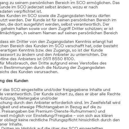
gang zu seinem persönlichen Bereich im SCO ermöglichen. Das
Kunde im SCO jederzeit selbst ändern, wozu er nach
aten verpflichtet ist.
des Kunden im SCO sowie die Zugangsdaten hierzu dürfen
tzt werden. Der Kunde ist für seinen persönlichen Bereich im
äten, die dort ausgeführt werden, selbst verantwortlich. Der
heim halten sowie vor dem Zugriff Dritter schützen; er ist
vollmächtigen, in seinem Namen auf seinen persönlichen Bereich
ass ein Dritter von den Zugangsdaten Kenntnis erlangt hat
chen Bereich des Kunden im SCO verschafft hat, oder besteht
erartigen Kenntnis bzw. des Zugangs, so ist der Kunde
 Passwort zu ändern und den Anbieter zu unterrichten. Die
line des Anbieters ist 0511 8550 8100.
für Missbrauch, den Dritte aufgrund eines Verstoßes des
en Bestimmungen durch die Nutzung der Zugangsdaten
eichs des Kunden verursachen.
ng des Kunden
 das SCO eingestellte und/oder freigegebene Inhalte und
de verantwortlich. Der Kunde sichert zu, dass er über alle Rechte
te Nutzung, Weitergabe und/oder
hung durch den Anbieter erforderlich sind. Im Zweifelsfall wird
igkeit und etwaige Pflichtangaben in Bezug auf die zu
. B. Preisangaben bei Premium-Dienste-Rufnummern) und
eit möglich vor Einstellung/Freigabe – von sich aus klären
r obliegt keine rechtliche Prüfungspflicht hinsichtlich durch den
ner Inhalte.
itten im Hinblick auf die über das SCO eingestellten