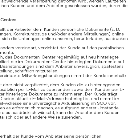
 abweichende Vereinbarung getroffen wird, werden Laufzeiten
schen Kunden und dem Anbieter geschlossen wurden, durch die
Centers
lt der Anbieter dem Kunden persönliche Dokumente (z. B.
ngen, Korrekturabzüge und/oder andere Mitteilungen) online
sich die Unterlagen online ansehen, herunterladen, ausdrucken
anders vereinbart, verzichtet der Kunde auf den postalischen
umente.
ch, das Dokumenten-Center regelmäßig auf neu hinterlegte
olliert die im Dokumenten-Center hinterlegten Dokumente auf
t. Beanstandungen sind dem Anbieter unverzüglich, spätestens
lung, schriftlich mitzuteilen.
ereinbarte Mitwirkungshandlungen nimmt der Kunde innerhalb
t aber nicht verpflichtet, dem Kunden die zu hinterlegenden
sätzlich per E-Mail zu übersenden sowie dem Kunden per E-
r hinterlegte Dokumente zu informieren. Der Kunde trägt
 seine aktuelle E-Mail-Adresse hinterlegt ist und nimmt im
il-Adresse eine unverzügliche Aktualisierung im SCO vor.
n es erforderlich machen, es aufgrund anderer Umstände
 dies ausdrücklich wünscht, kann der Anbieter dem Kunden
alisch oder auf andere Weise zusenden.
rhält der Kunde vom Anbieter seine persönlichen