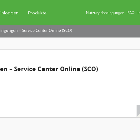
Einloggen
Produkte
Nutzungsbedingungen
FAQ
I
ngungen – Service Center Online (SCO)
n – Service Center Online (SCO)