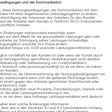
bedingungen und der Kommunikation
gt, diese Nutzungsbedingungen, die Kommunikation mit dem
reise mit einer angemessenen Ankündigungsfrist zu ändern,
cksichtigung der Interessen des Anbieters für den Kunden
 wird der Anbieter dem Kunden in Textform (SCO-Dokumenten-
hriftlich mitteilen.
en Änderungen insbesondere berechtigt, wenn
en auf dem Markt für die geschuldeten Leistungen gibt oder
Anbieter zur Erbringung seiner Leistungen notwendige
stungsangebot und/oder ihre Preise ändern.
darüber hinaus vor, AGB und/oder Leistungskonditionen zu
lich vorteilhaft für den Kunden ist oder wenn der Kunde durch
i Vertragsschluss getroffenen Vereinbarungen nicht deutlich
Beibehaltung oder Verbesserung von Funktionalitäten);
technisch oder prozessual bedingt ist, es sei denn, sie haben
den Kunden;
flichtet ist, die Übereinstimmung der Nutzungsbedingungen mit
n, insbesondere wenn sich die geltende Rechtslage ändert;
t einem gegen den Anbieter gerichteten Gerichtsurteil oder
nachkommt; oder
zliche, gänzlich neue Produkte, Dienstleistungen, Dienste oder
rt, die einer Leistungsbeschreibung in den
es sei denn, dass bisherige Leistungsverhältnis wird dadurch
geber über solche Änderungen informieren.
 über den in den Absätzen 9.1 und 9.2 beschriebenen Umfang
Bezug auf Nutzungsbedingungen, die Kommunikation,