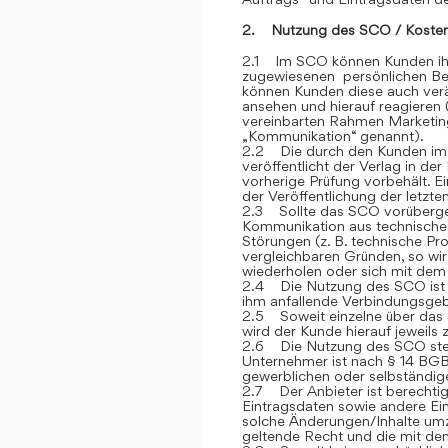
2. Nutzung des SCO / Kosten
2.1 Im SCO können Kunden ihre
zugewiesenen persönlichen Ber
können Kunden diese auch verän
ansehen und hierauf reagieren 
vereinbarten Rahmen Marketin
„Kommunikation“ genannt).
2.2 Die durch den Kunden im
veröffentlicht der Verlag in de
vorherige Prüfung vorbehält. E
der Veröffentlichung der letzt
2.3 Sollte das SCO vorübergehe
Kommunikation aus technische
Störungen (z. B. technische P
vergleichbaren Gründen, so wi
wiederholen oder sich mit dem 
2.4 Die Nutzung des SCO ist fü
ihm anfallende Verbindungsge
2.5 Soweit einzelne über das S
wird der Kunde hierauf jeweils
2.6 Die Nutzung des SCO steh
Unternehmer ist nach § 14 BGB
gewerblichen oder selbständige
2.7 Der Anbieter ist berechtig
Eintragsdaten sowie andere Ein
solche Änderungen/Inhalte umz
geltende Recht und die mit de