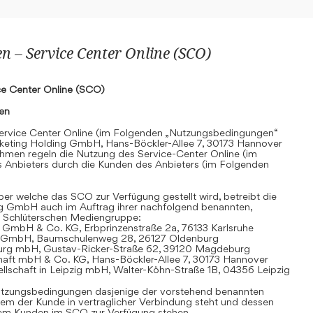
 – Service Center Online (SCO)
e Center Online (SCO)
nen
rvice Center Online (im Folgenden „Nutzungsbedingungen“
keting Holding GmbH, Hans-Böckler-Allee 7, 30173 Hannover
hmen regeln die Nutzung des Service-Center Online (im
 Anbieters durch die Kunden des Anbieters (im Folgenden
r welche das SCO zur Verfügung gestellt wird, betreibt die
g GmbH auch im Auftrag ihrer nachfolgend benannten,
 Schlüterschen Mediengruppe:
 GmbH & Co. KG, Erbprinzenstraße 2a, 76133 Karlsruhe
t GmbH, Baumschulenweg 28, 26127 Oldenburg
urg mbH, Gustav-Ricker-Straße 62, 39120 Magdeburg
chaft mbH & Co. KG, Hans-Böckler-Allee 7, 30173 Hannover
llschaft in Leipzig mbH, Walter-Köhn-Straße 1B, 04356 Leipzig
 Nutzungsbedingungen dasjenige der vorstehend benannten
em der Kunde in vertraglicher Verbindung steht und dessen
dem Kunden im SCO zur Verfügung stehen.