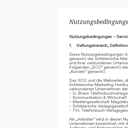
Nutzungsbedingungen
Nutzungsbedingungen – Servic
1. Geltungsbereich, Definitio
Diese Nutzungsbedingungen Se
genannt) der Schlütersche Mar
und ihrer verbundenen Unterne
Folgenden „SCO“ genannt) des
„Kunden“ genannt).
Das SCO und die Webseiten, übe
Schlütersche Marketing Holdin
verbundenen Unternehmen der
– G. Braun Telefonbuchverlage
– Kommunikation & Wirtschaf
– Mediengesellschaft Magdeb
– Schlütersche Verlagsgesells
– TVL Telefonbuch-Verlagsgese
Als „Anbieter“ wird in diesen
Unternehmen bezeichnet, mit d
Auftrags- und Eintragsdaten 