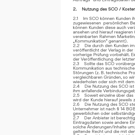
2. Nutzung des SCO / Kosten
2.1 Im SCO können Kunden ihre
zugewiesenen persönlichen Ber
können Kunden diese auch verän
ansehen und hierauf reagieren 
vereinbarten Rahmen Marketin
„Kommunikation“ genannt).
2.2 Die durch den Kunden im
veröffentlicht der Verlag in de
vorherige Prüfung vorbehält. E
der Veröffentlichung der letzt
2.3 Sollte das SCO vorübergehe
Kommunikation aus technische
Störungen (z. B. technische P
vergleichbaren Gründen, so wi
wiederholen oder sich mit dem 
2.4 Die Nutzung des SCO ist fü
ihm anfallende Verbindungsge
2.5 Soweit einzelne über das S
wird der Kunde hierauf jeweils
2.6 Die Nutzung des SCO steh
Unternehmer ist nach § 14 BGB
gewerblichen oder selbständige
2.7 Der Anbieter ist berechtig
Eintragsdaten sowie andere Ein
solche Änderungen/Inhalte umz
geltende Recht und die mit de