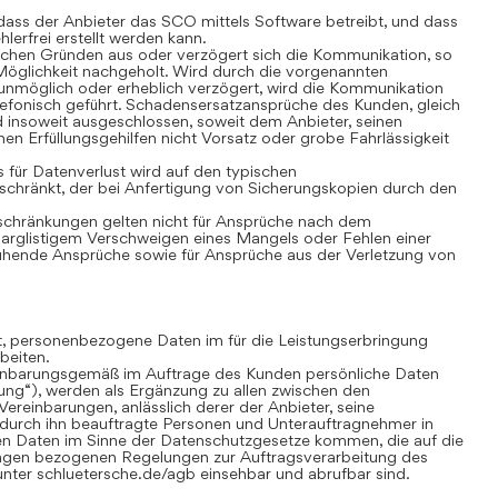
ass der Anbieter das SCO mittels Software betreibt, und dass
lerfrei erstellt werden kann.
chen Gründen aus oder verzögert sich die Kommunikation, so
öglichkeit nachgeholt. Wird durch die vorgenannten
nmöglich oder erheblich verzögert, wird die Kommunikation
lefonisch geführt. Schadensersatzansprüche des Kunden, gleich
 insoweit ausgeschlossen, soweit dem Anbieter, seinen
nen Erfüllungsgehilfen nicht Vorsatz oder grobe Fahrlässigkeit
für Datenverlust wird auf den typischen
chränkt, der bei Anfertigung von Sicherungskopien durch den
hränkungen gelten nicht für Ansprüche nach dem
 arglistigem Verschweigen eines Mangels oder Fehlen einer
uhende Ansprüche sowie für Ansprüche aus der Verletzung von
gt, personenbezogene Daten im für die Leistungserbringung
beiten.
inbarungsgemäß im Auftrage des Kunden persönliche Daten
tung“), werden als Ergänzung zu allen zwischen den
ereinbarungen, anlässlich derer der Anbieter, seine
 durch ihn beauftragte Personen und Unterauftragnehmer in
n Daten im Sinne der Datenschutzgesetze kommen, die auf die
ungen bezogenen Regelungen zur Auftragsverarbeitung des
nter schluetersche.de/agb einsehbar und abrufbar sind.