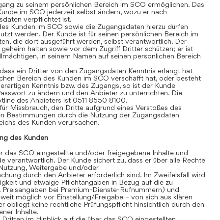
gang zu seinem persönlichen Bereich im SCO ermöglichen. Das
Kunde im SCO jederzeit selbst ändern, wozu er nach
aten verpflichtet ist.
des Kunden im SCO sowie die Zugangsdaten hierzu dürfen
tzt werden. Der Kunde ist für seinen persönlichen Bereich im
äten, die dort ausgeführt werden, selbst verantwortlich. Der
heim halten sowie vor dem Zugriff Dritter schützen; er ist
vollmächtigen, in seinem Namen auf seinen persönlichen Bereich
ass ein Dritter von den Zugangsdaten Kenntnis erlangt hat
chen Bereich des Kunden im SCO verschafft hat, oder besteht
erartigen Kenntnis bzw. des Zugangs, so ist der Kunde
 Passwort zu ändern und den Anbieter zu unterrichten. Die
line des Anbieters ist 0511 8550 8100.
für Missbrauch, den Dritte aufgrund eines Verstoßes des
en Bestimmungen durch die Nutzung der Zugangsdaten
eichs des Kunden verursachen.
ng des Kunden
 das SCO eingestellte und/oder freigegebene Inhalte und
de verantwortlich. Der Kunde sichert zu, dass er über alle Rechte
te Nutzung, Weitergabe und/oder
hung durch den Anbieter erforderlich sind. Im Zweifelsfall wird
igkeit und etwaige Pflichtangaben in Bezug auf die zu
. B. Preisangaben bei Premium-Dienste-Rufnummern) und
eit möglich vor Einstellung/Freigabe – von sich aus klären
r obliegt keine rechtliche Prüfungspflicht hinsichtlich durch den
ner Inhalte.
itten im Hinblick auf die über das SCO eingestellten