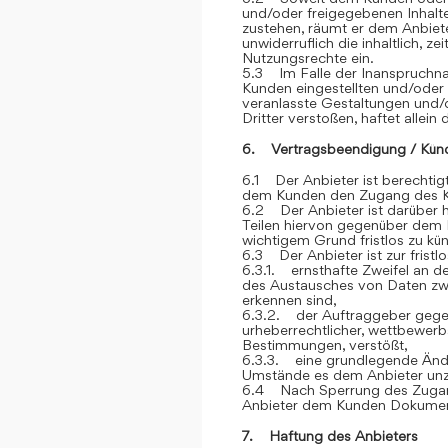
und/oder freigegebenen Inhalt
zustehen, räumt er dem Anbiete
unwiderruflich die inhaltlich, z
Nutzungsrechte ein.
5.3 Im Falle der Inanspruchna
Kunden eingestellten und/oder
veranlasste Gestaltungen und
Dritter verstoßen, haftet allein
6. Vertragsbeendigung / Kün
6.1 Der Anbieter ist berechtigt
dem Kunden den Zugang des K
6.2 Der Anbieter ist darüber h
Teilen hiervon gegenüber dem 
wichtigem Grund fristlos zu kü
6.3 Der Anbieter ist zur frist
6.3.1. ernsthafte Zweifel an der
des Austausches von Daten z
erkennen sind,
6.3.2. der Auftraggeber gegen
urheberrechtlicher, wettbewerb
Bestimmungen, verstößt,
6.3.3. eine grundlegende Ände
Umstände es dem Anbieter unz
6.4 Nach Sperrung des Zugan
Anbieter dem Kunden Dokument
7. Haftung des Anbieters