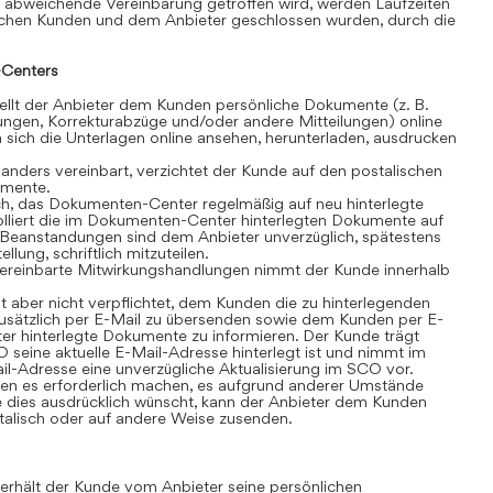
 abweichende Vereinbarung getroffen wird, werden Laufzeiten
schen Kunden und dem Anbieter geschlossen wurden, durch die
Centers
lt der Anbieter dem Kunden persönliche Dokumente (z. B.
ngen, Korrekturabzüge und/oder andere Mitteilungen) online
sich die Unterlagen online ansehen, herunterladen, ausdrucken
anders vereinbart, verzichtet der Kunde auf den postalischen
umente.
ch, das Dokumenten-Center regelmäßig auf neu hinterlegte
olliert die im Dokumenten-Center hinterlegten Dokumente auf
t. Beanstandungen sind dem Anbieter unverzüglich, spätestens
lung, schriftlich mitzuteilen.
ereinbarte Mitwirkungshandlungen nimmt der Kunde innerhalb
t aber nicht verpflichtet, dem Kunden die zu hinterlegenden
sätzlich per E-Mail zu übersenden sowie dem Kunden per E-
r hinterlegte Dokumente zu informieren. Der Kunde trägt
 seine aktuelle E-Mail-Adresse hinterlegt ist und nimmt im
il-Adresse eine unverzügliche Aktualisierung im SCO vor.
n es erforderlich machen, es aufgrund anderer Umstände
 dies ausdrücklich wünscht, kann der Anbieter dem Kunden
alisch oder auf andere Weise zusenden.
rhält der Kunde vom Anbieter seine persönlichen