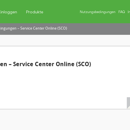
Einloggen
Produkte
Nutzungsbedingungen
FAQ
I
ngungen – Service Center Online (SCO)
n – Service Center Online (SCO)