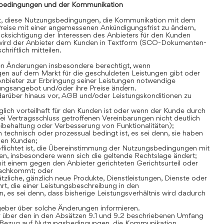
bedingungen und der Kommunikation
gt, diese Nutzungsbedingungen, die Kommunikation mit dem
reise mit einer angemessenen Ankündigungsfrist zu ändern,
cksichtigung der Interessen des Anbieters für den Kunden
 wird der Anbieter dem Kunden in Textform (SCO-Dokumenten-
hriftlich mitteilen.
en Änderungen insbesondere berechtigt, wenn
en auf dem Markt für die geschuldeten Leistungen gibt oder
Anbieter zur Erbringung seiner Leistungen notwendige
stungsangebot und/oder ihre Preise ändern.
darüber hinaus vor, AGB und/oder Leistungskonditionen zu
lich vorteilhaft für den Kunden ist oder wenn der Kunde durch
i Vertragsschluss getroffenen Vereinbarungen nicht deutlich
Beibehaltung oder Verbesserung von Funktionalitäten);
technisch oder prozessual bedingt ist, es sei denn, sie haben
den Kunden;
flichtet ist, die Übereinstimmung der Nutzungsbedingungen mit
n, insbesondere wenn sich die geltende Rechtslage ändert;
t einem gegen den Anbieter gerichteten Gerichtsurteil oder
nachkommt; oder
zliche, gänzlich neue Produkte, Dienstleistungen, Dienste oder
rt, die einer Leistungsbeschreibung in den
es sei denn, dass bisherige Leistungsverhältnis wird dadurch
geber über solche Änderungen informieren.
 über den in den Absätzen 9.1 und 9.2 beschriebenen Umfang
Bezug auf Nutzungsbedingungen, die Kommunikation,