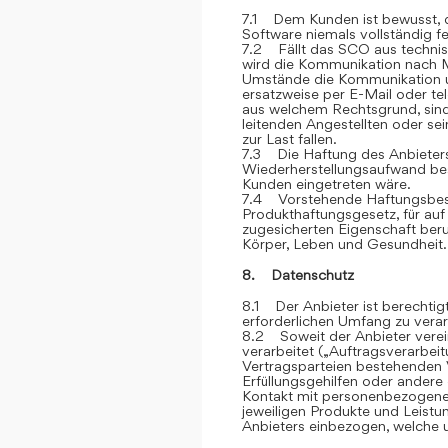
7.1 Dem Kunden ist bewusst, d
Software niemals vollständig feh
7.2 Fällt das SCO aus technis
wird die Kommunikation nach M
Umstände die Kommunikation u
ersatzweise per E-Mail oder te
aus welchem Rechtsgrund, sind
leitenden Angestellten oder sei
zur Last fallen.
7.3 Die Haftung des Anbieters 
Wiederherstellungsaufwand bes
Kunden eingetreten wäre.
7.4 Vorstehende Haftungsbesc
Produkthaftungsgesetz, für auf
zugesicherten Eigenschaft ber
Körper, Leben und Gesundheit.
8. Datenschutz
8.1 Der Anbieter ist berechti
erforderlichen Umfang zu verar
8.2 Soweit der Anbieter vere
verarbeitet („Auftragsverarbei
Vertragsparteien bestehenden V
Erfüllungsgehilfen oder andere
Kontakt mit personenbezogene
jeweiligen Produkte und Leist
Anbieters einbezogen, welche u