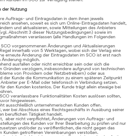
 der Nutzung
 Auftrags- und Eintragsdaten in dem ihnen jeweils
eich ansehen, soweit es sich um Online-Eintragsdaten handelt,
dern und aktualisieren, sowie Mitteilungen des Anbieters
(vgl. Abschnitt 3 dieser Nutzungsbedingungen) sowie im
gmaßnahmen veranlassen (alle Handlungen im Folgenden
 SCO vorgenommenen Änderungen und Aktualisierungen
r Regel innerhalb von 5 Werktagen, wobei sich der Verlag eine
ine erneute Änderung der Eintragsdaten im SCO ist erst nach
en Änderung möglich.
nd ausfallen oder nicht erreichbar sein oder sich die
n Gründen verzögern, insbesondere aufgrund von technischen
robleme von Providern oder Netzbetreibern) oder aus
rd der Kunde die Kommunikation zu einem späteren Zeitpunkt
Anbieter per E-Mail oder telefonisch in Verbindung setzen.
r den Kunden kostenlos. Der Kunde trägt allein etwaige bei
bühren.
CO veranlassbare Funktionalitäten Kosten auslösen sollten,
 zuvor hingewiesen.
t ausschließlich unternehmerischen Kunden offen.
, wer bei Abschluss eines Rechtsgeschäfts in Ausübung seiner
n beruflichen Tätigkeit handelt.
t, aber nicht verpflichtet, Änderungen von Auftrags- und
stellungen des Kunden vor Ihrer Bearbeitung zu prüfen und nur
usetzen und/oder zu veröffentlichen, die nicht gegen das
m Kunden getroffenen Vereinbarungen verstoßen.