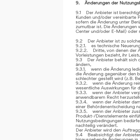
9. Änderungen der Nutzungs
9.1 Der Anbieter ist berechti
Kunden und/oder vereinbarte P
sofern die Änderung unter Berü
zumutbar ist. Die Änderungen
Center und/oder E-Mail) oder sc
9.2 Der Anbieter ist zu solch
9.2.1. es technische Neuerung
9.2.2. Dritte, von denen der 
Vorleistungen bezieht, ihr Lei
9.3 Der Anbieter behält sich 
ändern,
9.3.1. wenn die Änderung ledig
die Änderung gegenüber den be
schlechter gestellt wird (z.B. 
9.3.2. wenn die Änderung rein 
wesentliche Auswirkungen für 
9.3.3. wenn der Anbieter verp
anwendbarem Recht herzustelle
9.3.4. wenn der Anbieter dami
einer Behördenentscheidung 
9.3.5. wenn der Anbieter zusät
Produkt-/Dienstelemente einfüh
Nutzungsbedingungen bedürfen, 
nachteilig verändert.
Der Anbieter wird den Auftrag
9.4 Beabsichtigt der Anbieter
hinausgehende Änderungen in 