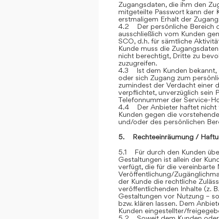
Zugangsdaten, die ihm den Zu
mitgeteilte Passwort kann der 
erstmaligem Erhalt der Zugangsd
4.2 Der persönliche Bereich 
ausschließlich vom Kunden genu
SCO, d.h. für sämtliche Aktivit
Kunde muss die Zugangsdaten ge
nicht berechtigt, Dritte zu be
zuzugreifen.
4.3 Ist dem Kunden bekannt, d
oder sich Zugang zum persönli
zumindest der Verdacht einer d
verpflichtet, unverzüglich sein
Telefonnummer der Service-Hot
4.4 Der Anbieter haftet nicht 
Kunden gegen die vorstehend
und/oder des persönlichen Ber
5. Rechteeinräumung / Haftu
5.1 Für durch den Kunden über
Gestaltungen ist allein der Kun
verfügt, die für die vereinbar
Veröffentlichung/Zugänglichmac
der Kunde die rechtliche Zuläss
veröffentlichenden Inhalte (z
Gestaltungen vor Nutzung – sow
bzw. klären lassen. Dem Anbiete
Kunden eingestellter/freigegebe
5.2 Soweit dem Kunden oder Dr