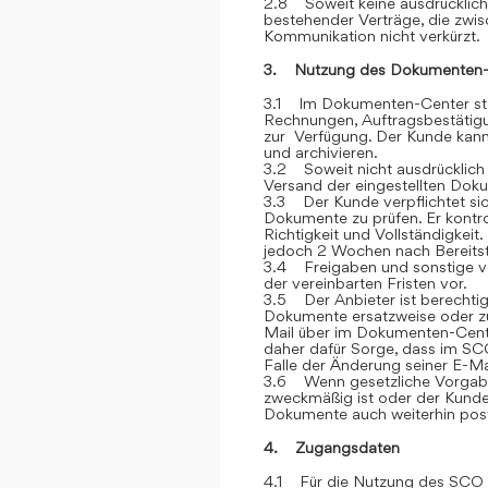
2.8 Soweit keine ausdrücklich
bestehender Verträge, die zwi
Kommunikation nicht verkürzt.
3. Nutzung des Dokumenten-
3.1 Im Dokumenten-Center stel
Rechnungen, Auftragsbestätigu
zur Verfügung. Der Kunde kann 
und archivieren.
3.2 Soweit nicht ausdrücklich 
Versand der eingestellten Dok
3.3 Der Kunde verpflichtet si
Dokumente zu prüfen. Er kontr
Richtigkeit und Vollständigkei
jedoch 2 Wochen nach Bereitstel
3.4 Freigaben und sonstige v
der vereinbarten Fristen vor.
3.5 Der Anbieter ist berechtig
Dokumente ersatzweise oder zu
Mail über im Dokumenten-Cente
daher dafür Sorge, dass im SCO
Falle der Änderung seiner E-Ma
3.6 Wenn gesetzliche Vorgabe
zweckmäßig ist oder der Kunde
Dokumente auch weiterhin post
4. Zugangsdaten
4.1 Für die Nutzung des SCO e