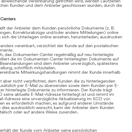
 abweichende Vereinbarung getroffen wird, werden Laufzeiten
schen Kunden und dem Anbieter geschlossen wurden, durch die
Centers
lt der Anbieter dem Kunden persönliche Dokumente (z. B.
ngen, Korrekturabzüge und/oder andere Mitteilungen) online
sich die Unterlagen online ansehen, herunterladen, ausdrucken
anders vereinbart, verzichtet der Kunde auf den postalischen
umente.
ch, das Dokumenten-Center regelmäßig auf neu hinterlegte
olliert die im Dokumenten-Center hinterlegten Dokumente auf
t. Beanstandungen sind dem Anbieter unverzüglich, spätestens
lung, schriftlich mitzuteilen.
ereinbarte Mitwirkungshandlungen nimmt der Kunde innerhalb
t aber nicht verpflichtet, dem Kunden die zu hinterlegenden
sätzlich per E-Mail zu übersenden sowie dem Kunden per E-
r hinterlegte Dokumente zu informieren. Der Kunde trägt
 seine aktuelle E-Mail-Adresse hinterlegt ist und nimmt im
il-Adresse eine unverzügliche Aktualisierung im SCO vor.
n es erforderlich machen, es aufgrund anderer Umstände
 dies ausdrücklich wünscht, kann der Anbieter dem Kunden
alisch oder auf andere Weise zusenden.
rhält der Kunde vom Anbieter seine persönlichen