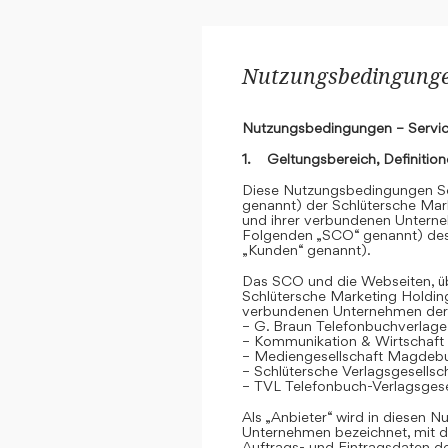
Nutzungsbedingungen
Nutzungsbedingungen – Servic
1. Geltungsbereich, Definitio
Diese Nutzungsbedingungen Se
genannt) der Schlütersche Mar
und ihrer verbundenen Unterne
Folgenden „SCO“ genannt) des
„Kunden“ genannt).
Das SCO und die Webseiten, übe
Schlütersche Marketing Holdin
verbundenen Unternehmen der
– G. Braun Telefonbuchverlage
– Kommunikation & Wirtschaf
– Mediengesellschaft Magdeb
– Schlütersche Verlagsgesells
– TVL Telefonbuch-Verlagsgese
Als „Anbieter“ wird in diesen
Unternehmen bezeichnet, mit d
Auftrags- und Eintragsdaten 