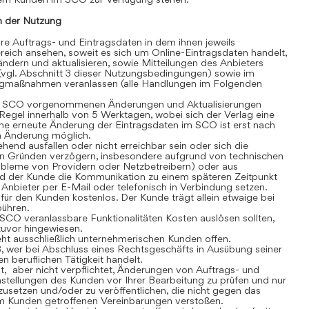
 der Nutzung
 Auftrags- und Eintragsdaten in dem ihnen jeweils
eich ansehen, soweit es sich um Online-Eintragsdaten handelt,
dern und aktualisieren, sowie Mitteilungen des Anbieters
(vgl. Abschnitt 3 dieser Nutzungsbedingungen) sowie im
gmaßnahmen veranlassen (alle Handlungen im Folgenden
 SCO vorgenommenen Änderungen und Aktualisierungen
r Regel innerhalb von 5 Werktagen, wobei sich der Verlag eine
ine erneute Änderung der Eintragsdaten im SCO ist erst nach
en Änderung möglich.
nd ausfallen oder nicht erreichbar sein oder sich die
n Gründen verzögern, insbesondere aufgrund von technischen
robleme von Providern oder Netzbetreibern) oder aus
rd der Kunde die Kommunikation zu einem späteren Zeitpunkt
Anbieter per E-Mail oder telefonisch in Verbindung setzen.
r den Kunden kostenlos. Der Kunde trägt allein etwaige bei
bühren.
CO veranlassbare Funktionalitäten Kosten auslösen sollten,
 zuvor hingewiesen.
t ausschließlich unternehmerischen Kunden offen.
, wer bei Abschluss eines Rechtsgeschäfts in Ausübung seiner
n beruflichen Tätigkeit handelt.
t, aber nicht verpflichtet, Änderungen von Auftrags- und
stellungen des Kunden vor Ihrer Bearbeitung zu prüfen und nur
usetzen und/oder zu veröffentlichen, die nicht gegen das
m Kunden getroffenen Vereinbarungen verstoßen.