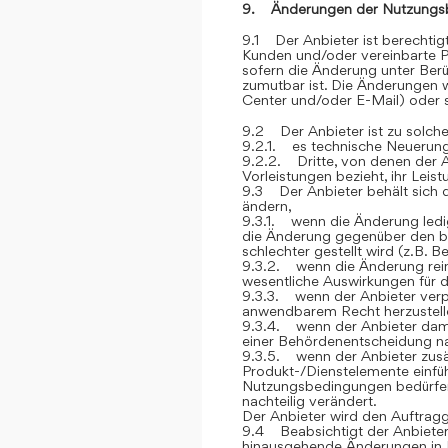
9. Änderungen der Nutzungs
9.1 Der Anbieter ist berechti
Kunden und/oder vereinbarte P
sofern die Änderung unter Berü
zumutbar ist. Die Änderungen
Center und/oder E-Mail) oder sc
9.2 Der Anbieter ist zu solch
9.2.1. es technische Neuerung
9.2.2. Dritte, von denen der 
Vorleistungen bezieht, ihr Lei
9.3 Der Anbieter behält sich 
ändern,
9.3.1. wenn die Änderung ledig
die Änderung gegenüber den be
schlechter gestellt wird (z.B. 
9.3.2. wenn die Änderung rein 
wesentliche Auswirkungen für 
9.3.3. wenn der Anbieter verp
anwendbarem Recht herzustelle
9.3.4. wenn der Anbieter dami
einer Behördenentscheidung 
9.3.5. wenn der Anbieter zusät
Produkt-/Dienstelemente einfüh
Nutzungsbedingungen bedürfen, 
nachteilig verändert.
Der Anbieter wird den Auftrag
9.4 Beabsichtigt der Anbieter
hinausgehende Änderungen in 