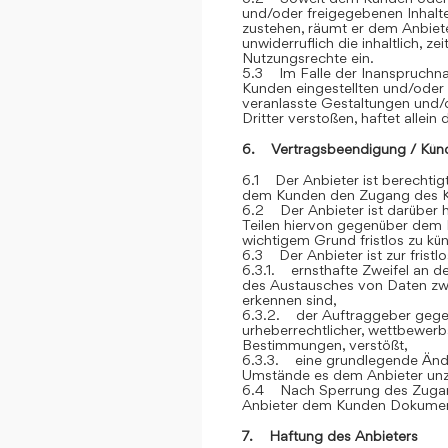
und/oder freigegebenen Inhalt
zustehen, räumt er dem Anbiete
unwiderruflich die inhaltlich, z
Nutzungsrechte ein.
5.3 Im Falle der Inanspruchna
Kunden eingestellten und/oder
veranlasste Gestaltungen und
Dritter verstoßen, haftet allein
6. Vertragsbeendigung / Kün
6.1 Der Anbieter ist berechtigt
dem Kunden den Zugang des K
6.2 Der Anbieter ist darüber h
Teilen hiervon gegenüber dem 
wichtigem Grund fristlos zu kü
6.3 Der Anbieter ist zur frist
6.3.1. ernsthafte Zweifel an der
des Austausches von Daten z
erkennen sind,
6.3.2. der Auftraggeber gegen
urheberrechtlicher, wettbewerb
Bestimmungen, verstößt,
6.3.3. eine grundlegende Ände
Umstände es dem Anbieter unz
6.4 Nach Sperrung des Zugan
Anbieter dem Kunden Dokument
7. Haftung des Anbieters