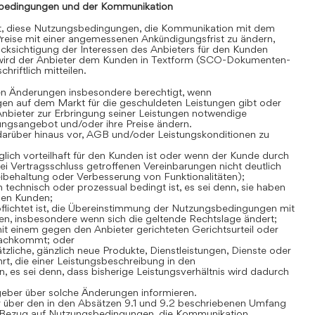
bedingungen und der Kommunikation
gt, diese Nutzungsbedingungen, die Kommunikation mit dem
reise mit einer angemessenen Ankündigungsfrist zu ändern,
cksichtigung der Interessen des Anbieters für den Kunden
 wird der Anbieter dem Kunden in Textform (SCO-Dokumenten-
hriftlich mitteilen.
en Änderungen insbesondere berechtigt, wenn
en auf dem Markt für die geschuldeten Leistungen gibt oder
Anbieter zur Erbringung seiner Leistungen notwendige
stungsangebot und/oder ihre Preise ändern.
darüber hinaus vor, AGB und/oder Leistungskonditionen zu
lich vorteilhaft für den Kunden ist oder wenn der Kunde durch
i Vertragsschluss getroffenen Vereinbarungen nicht deutlich
Beibehaltung oder Verbesserung von Funktionalitäten);
technisch oder prozessual bedingt ist, es sei denn, sie haben
den Kunden;
flichtet ist, die Übereinstimmung der Nutzungsbedingungen mit
n, insbesondere wenn sich die geltende Rechtslage ändert;
t einem gegen den Anbieter gerichteten Gerichtsurteil oder
nachkommt; oder
zliche, gänzlich neue Produkte, Dienstleistungen, Dienste oder
rt, die einer Leistungsbeschreibung in den
es sei denn, dass bisherige Leistungsverhältnis wird dadurch
geber über solche Änderungen informieren.
 über den in den Absätzen 9.1 und 9.2 beschriebenen Umfang
Bezug auf Nutzungsbedingungen, die Kommunikation,