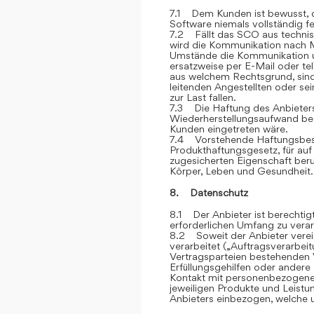
7.1 Dem Kunden ist bewusst, d
Software niemals vollständig feh
7.2 Fällt das SCO aus technis
wird die Kommunikation nach M
Umstände die Kommunikation u
ersatzweise per E-Mail oder te
aus welchem Rechtsgrund, sind
leitenden Angestellten oder sei
zur Last fallen.
7.3 Die Haftung des Anbieters 
Wiederherstellungsaufwand bes
Kunden eingetreten wäre.
7.4 Vorstehende Haftungsbesc
Produkthaftungsgesetz, für auf
zugesicherten Eigenschaft ber
Körper, Leben und Gesundheit.
8. Datenschutz
8.1 Der Anbieter ist berechti
erforderlichen Umfang zu verar
8.2 Soweit der Anbieter vere
verarbeitet („Auftragsverarbei
Vertragsparteien bestehenden V
Erfüllungsgehilfen oder andere
Kontakt mit personenbezogene
jeweiligen Produkte und Leist
Anbieters einbezogen, welche u