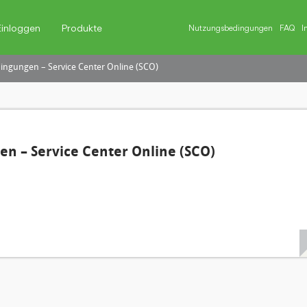
Einloggen
Produkte
Nutzungsbedingungen
FAQ
I
ngungen – Service Center Online (SCO)
n – Service Center Online (SCO)