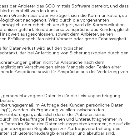
ass der Anbieter das SCO mittels Software betreibt, und dass
lerfrei erstellt werden kann.
chen Gründen aus oder verzögert sich die Kommunikation, so
öglichkeit nachgeholt. Wird durch die vorgenannten
nmöglich oder erheblich verzögert, wird die Kommunikation
lefonisch geführt. Schadensersatzansprüche des Kunden, gleich
 insoweit ausgeschlossen, soweit dem Anbieter, seinen
nen Erfüllungsgehilfen nicht Vorsatz oder grobe Fahrlässigkeit
für Datenverlust wird auf den typischen
chränkt, der bei Anfertigung von Sicherungskopien durch den
hränkungen gelten nicht für Ansprüche nach dem
 arglistigem Verschweigen eines Mangels oder Fehlen einer
uhende Ansprüche sowie für Ansprüche aus der Verletzung von
gt, personenbezogene Daten im für die Leistungserbringung
beiten.
inbarungsgemäß im Auftrage des Kunden persönliche Daten
tung“), werden als Ergänzung zu allen zwischen den
ereinbarungen, anlässlich derer der Anbieter, seine
 durch ihn beauftragte Personen und Unterauftragnehmer in
n Daten im Sinne der Datenschutzgesetze kommen, die auf die
ungen bezogenen Regelungen zur Auftragsverarbeitung des
nter schluetersche.de/agb einsehbar und abrufbar sind.