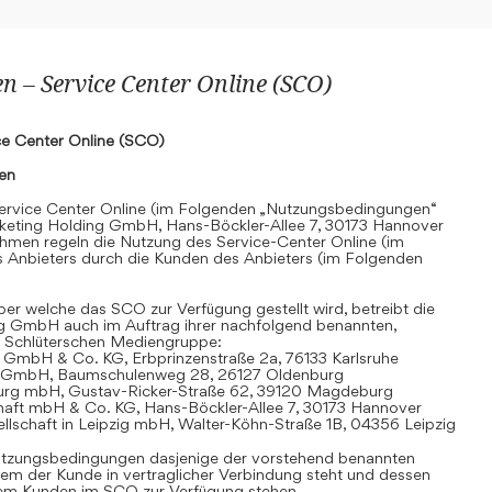
 – Service Center Online (SCO)
e Center Online (SCO)
nen
rvice Center Online (im Folgenden „Nutzungsbedingungen“
keting Holding GmbH, Hans-Böckler-Allee 7, 30173 Hannover
hmen regeln die Nutzung des Service-Center Online (im
 Anbieters durch die Kunden des Anbieters (im Folgenden
r welche das SCO zur Verfügung gestellt wird, betreibt die
g GmbH auch im Auftrag ihrer nachfolgend benannten,
 Schlüterschen Mediengruppe:
 GmbH & Co. KG, Erbprinzenstraße 2a, 76133 Karlsruhe
t GmbH, Baumschulenweg 28, 26127 Oldenburg
urg mbH, Gustav-Ricker-Straße 62, 39120 Magdeburg
chaft mbH & Co. KG, Hans-Böckler-Allee 7, 30173 Hannover
llschaft in Leipzig mbH, Walter-Köhn-Straße 1B, 04356 Leipzig
 Nutzungsbedingungen dasjenige der vorstehend benannten
em der Kunde in vertraglicher Verbindung steht und dessen
dem Kunden im SCO zur Verfügung stehen.