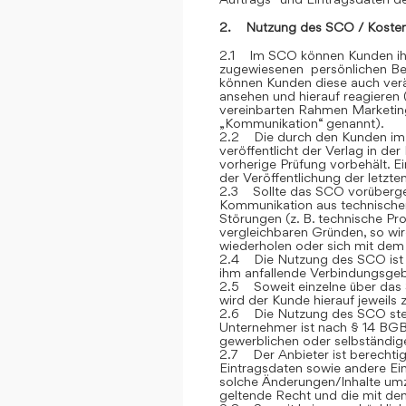
2. Nutzung des SCO / Kosten
2.1 Im SCO können Kunden ihre
zugewiesenen persönlichen Ber
können Kunden diese auch verän
ansehen und hierauf reagieren 
vereinbarten Rahmen Marketin
„Kommunikation“ genannt).
2.2 Die durch den Kunden im
veröffentlicht der Verlag in de
vorherige Prüfung vorbehält. E
der Veröffentlichung der letzt
2.3 Sollte das SCO vorübergehe
Kommunikation aus technische
Störungen (z. B. technische P
vergleichbaren Gründen, so wi
wiederholen oder sich mit dem 
2.4 Die Nutzung des SCO ist fü
ihm anfallende Verbindungsge
2.5 Soweit einzelne über das S
wird der Kunde hierauf jeweils
2.6 Die Nutzung des SCO steh
Unternehmer ist nach § 14 BGB
gewerblichen oder selbständige
2.7 Der Anbieter ist berechtig
Eintragsdaten sowie andere Ein
solche Änderungen/Inhalte umz
geltende Recht und die mit de