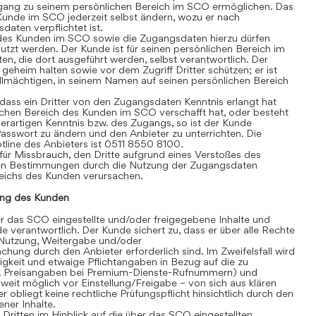
gang zu seinem persönlichen Bereich im SCO ermöglichen. Das
Kunde im SCO jederzeit selbst ändern, wozu er nach
aten verpflichtet ist.
des Kunden im SCO sowie die Zugangsdaten hierzu dürfen
tzt werden. Der Kunde ist für seinen persönlichen Bereich im
äten, die dort ausgeführt werden, selbst verantwortlich. Der
heim halten sowie vor dem Zugriff Dritter schützen; er ist
vollmächtigen, in seinem Namen auf seinen persönlichen Bereich
ass ein Dritter von den Zugangsdaten Kenntnis erlangt hat
chen Bereich des Kunden im SCO verschafft hat, oder besteht
erartigen Kenntnis bzw. des Zugangs, so ist der Kunde
 Passwort zu ändern und den Anbieter zu unterrichten. Die
line des Anbieters ist 0511 8550 8100.
für Missbrauch, den Dritte aufgrund eines Verstoßes des
en Bestimmungen durch die Nutzung der Zugangsdaten
eichs des Kunden verursachen.
ng des Kunden
 das SCO eingestellte und/oder freigegebene Inhalte und
de verantwortlich. Der Kunde sichert zu, dass er über alle Rechte
te Nutzung, Weitergabe und/oder
hung durch den Anbieter erforderlich sind. Im Zweifelsfall wird
igkeit und etwaige Pflichtangaben in Bezug auf die zu
. B. Preisangaben bei Premium-Dienste-Rufnummern) und
eit möglich vor Einstellung/Freigabe – von sich aus klären
r obliegt keine rechtliche Prüfungspflicht hinsichtlich durch den
ner Inhalte.
itten im Hinblick auf die über das SCO eingestellten