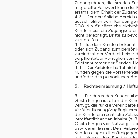
Zugangsdaten, die ihm den Zu
mitgeteilte Passwort kann der 
erstmaligem Erhalt der Zugangsd
4.2 Der persönliche Bereich 
ausschließlich vom Kunden genu
SCO, d.h. für sämtliche Aktivit
Kunde muss die Zugangsdaten ge
nicht berechtigt, Dritte zu be
zuzugreifen.
4.3 Ist dem Kunden bekannt, d
oder sich Zugang zum persönli
zumindest der Verdacht einer d
verpflichtet, unverzüglich sein
Telefonnummer der Service-Hot
4.4 Der Anbieter haftet nicht 
Kunden gegen die vorstehend
und/oder des persönlichen Ber
5. Rechteeinräumung / Haftu
5.1 Für durch den Kunden über
Gestaltungen ist allein der Kun
verfügt, die für die vereinbar
Veröffentlichung/Zugänglichmac
der Kunde die rechtliche Zuläss
veröffentlichenden Inhalte (z
Gestaltungen vor Nutzung – sow
bzw. klären lassen. Dem Anbiete
Kunden eingestellter/freigegebe
5.2 Soweit dem Kunden oder Dr