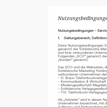
Nutzungsbedingungen
Nutzungsbedingungen – Servic
1. Geltungsbereich, Definitio
Diese Nutzungsbedingungen Se
genannt) der Schlütersche Mar
und ihrer verbundenen Unterne
Folgenden „SCO“ genannt) des
„Kunden“ genannt).
Das SCO und die Webseiten, übe
Schlütersche Marketing Holdin
verbundenen Unternehmen der
– G. Braun Telefonbuchverlage
– Kommunikation & Wirtschaf
– Mediengesellschaft Magdeb
– Schlütersche Verlagsgesells
– TVL Telefonbuch-Verlagsgese
Als „Anbieter“ wird in diesen
Unternehmen bezeichnet, mit d
Auftrags- und Eintragsdaten 