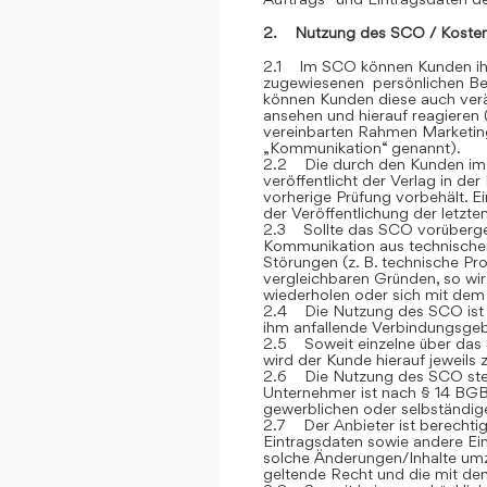
2. Nutzung des SCO / Kosten
2.1 Im SCO können Kunden ihre
zugewiesenen persönlichen Ber
können Kunden diese auch verän
ansehen und hierauf reagieren 
vereinbarten Rahmen Marketin
„Kommunikation“ genannt).
2.2 Die durch den Kunden im
veröffentlicht der Verlag in de
vorherige Prüfung vorbehält. E
der Veröffentlichung der letzt
2.3 Sollte das SCO vorübergehe
Kommunikation aus technische
Störungen (z. B. technische P
vergleichbaren Gründen, so wi
wiederholen oder sich mit dem 
2.4 Die Nutzung des SCO ist fü
ihm anfallende Verbindungsge
2.5 Soweit einzelne über das S
wird der Kunde hierauf jeweils
2.6 Die Nutzung des SCO steh
Unternehmer ist nach § 14 BGB
gewerblichen oder selbständige
2.7 Der Anbieter ist berechtig
Eintragsdaten sowie andere Ein
solche Änderungen/Inhalte umz
geltende Recht und die mit de