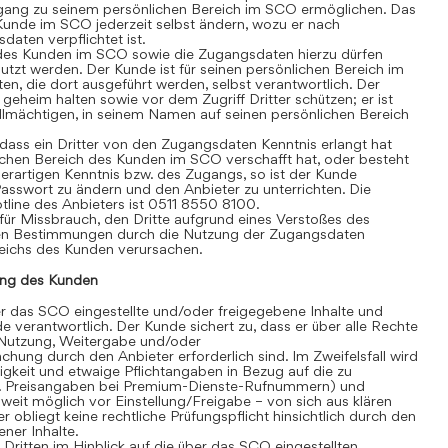
gang zu seinem persönlichen Bereich im SCO ermöglichen. Das
Kunde im SCO jederzeit selbst ändern, wozu er nach
aten verpflichtet ist.
des Kunden im SCO sowie die Zugangsdaten hierzu dürfen
tzt werden. Der Kunde ist für seinen persönlichen Bereich im
äten, die dort ausgeführt werden, selbst verantwortlich. Der
heim halten sowie vor dem Zugriff Dritter schützen; er ist
vollmächtigen, in seinem Namen auf seinen persönlichen Bereich
ass ein Dritter von den Zugangsdaten Kenntnis erlangt hat
chen Bereich des Kunden im SCO verschafft hat, oder besteht
erartigen Kenntnis bzw. des Zugangs, so ist der Kunde
 Passwort zu ändern und den Anbieter zu unterrichten. Die
line des Anbieters ist 0511 8550 8100.
für Missbrauch, den Dritte aufgrund eines Verstoßes des
en Bestimmungen durch die Nutzung der Zugangsdaten
eichs des Kunden verursachen.
ng des Kunden
 das SCO eingestellte und/oder freigegebene Inhalte und
de verantwortlich. Der Kunde sichert zu, dass er über alle Rechte
te Nutzung, Weitergabe und/oder
hung durch den Anbieter erforderlich sind. Im Zweifelsfall wird
igkeit und etwaige Pflichtangaben in Bezug auf die zu
. B. Preisangaben bei Premium-Dienste-Rufnummern) und
eit möglich vor Einstellung/Freigabe – von sich aus klären
r obliegt keine rechtliche Prüfungspflicht hinsichtlich durch den
ner Inhalte.
itten im Hinblick auf die über das SCO eingestellten