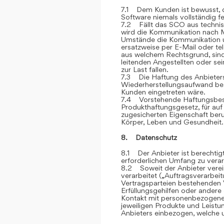
7.1 Dem Kunden ist bewusst, d
Software niemals vollständig feh
7.2 Fällt das SCO aus technis
wird die Kommunikation nach M
Umstände die Kommunikation u
ersatzweise per E-Mail oder te
aus welchem Rechtsgrund, sind
leitenden Angestellten oder sei
zur Last fallen.
7.3 Die Haftung des Anbieters 
Wiederherstellungsaufwand bes
Kunden eingetreten wäre.
7.4 Vorstehende Haftungsbesc
Produkthaftungsgesetz, für auf
zugesicherten Eigenschaft ber
Körper, Leben und Gesundheit.
8. Datenschutz
8.1 Der Anbieter ist berechti
erforderlichen Umfang zu verar
8.2 Soweit der Anbieter vere
verarbeitet („Auftragsverarbei
Vertragsparteien bestehenden V
Erfüllungsgehilfen oder andere
Kontakt mit personenbezogene
jeweiligen Produkte und Leist
Anbieters einbezogen, welche u