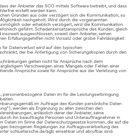
ass der Anbieter das SCO mittels Software betreibt, und dass
lerfrei erstellt werden kann.
chen Gründen aus oder verzögert sich die Kommunikation, so
öglichkeit nachgeholt. Wird durch die vorgenannten
nmöglich oder erheblich verzögert, wird die Kommunikation
lefonisch geführt. Schadensersatzansprüche des Kunden, gleich
 insoweit ausgeschlossen, soweit dem Anbieter, seinen
nen Erfüllungsgehilfen nicht Vorsatz oder grobe Fahrlässigkeit
für Datenverlust wird auf den typischen
chränkt, der bei Anfertigung von Sicherungskopien durch den
hränkungen gelten nicht für Ansprüche nach dem
 arglistigem Verschweigen eines Mangels oder Fehlen einer
uhende Ansprüche sowie für Ansprüche aus der Verletzung von
gt, personenbezogene Daten im für die Leistungserbringung
beiten.
inbarungsgemäß im Auftrage des Kunden persönliche Daten
tung“), werden als Ergänzung zu allen zwischen den
ereinbarungen, anlässlich derer der Anbieter, seine
 durch ihn beauftragte Personen und Unterauftragnehmer in
n Daten im Sinne der Datenschutzgesetze kommen, die auf die
ungen bezogenen Regelungen zur Auftragsverarbeitung des
nter schluetersche.de/agb einsehbar und abrufbar sind.