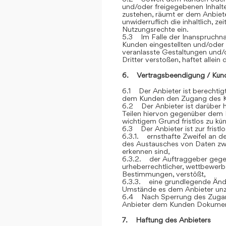
und/oder freigegebenen Inhalt
zustehen, räumt er dem Anbiete
unwiderruflich die inhaltlich, z
Nutzungsrechte ein.
5.3 Im Falle der Inanspruchna
Kunden eingestellten und/oder
veranlasste Gestaltungen und
Dritter verstoßen, haftet allein
6. Vertragsbeendigung / Kün
6.1 Der Anbieter ist berechtigt
dem Kunden den Zugang des K
6.2 Der Anbieter ist darüber h
Teilen hiervon gegenüber dem 
wichtigem Grund fristlos zu kü
6.3 Der Anbieter ist zur frist
6.3.1. ernsthafte Zweifel an der
des Austausches von Daten z
erkennen sind,
6.3.2. der Auftraggeber gegen
urheberrechtlicher, wettbewerb
Bestimmungen, verstößt,
6.3.3. eine grundlegende Ände
Umstände es dem Anbieter unz
6.4 Nach Sperrung des Zugan
Anbieter dem Kunden Dokument
7. Haftung des Anbieters