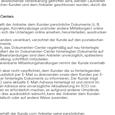
 abweichende Vereinbarung getroffen wird, werden Laufzeiten
schen Kunden und dem Anbieter geschlossen wurden, durch die
Centers
lt der Anbieter dem Kunden persönliche Dokumente (z. B.
ngen, Korrekturabzüge und/oder andere Mitteilungen) online
sich die Unterlagen online ansehen, herunterladen, ausdrucken
anders vereinbart, verzichtet der Kunde auf den postalischen
umente.
ch, das Dokumenten-Center regelmäßig auf neu hinterlegte
olliert die im Dokumenten-Center hinterlegten Dokumente auf
t. Beanstandungen sind dem Anbieter unverzüglich, spätestens
lung, schriftlich mitzuteilen.
ereinbarte Mitwirkungshandlungen nimmt der Kunde innerhalb
t aber nicht verpflichtet, dem Kunden die zu hinterlegenden
sätzlich per E-Mail zu übersenden sowie dem Kunden per E-
r hinterlegte Dokumente zu informieren. Der Kunde trägt
 seine aktuelle E-Mail-Adresse hinterlegt ist und nimmt im
il-Adresse eine unverzügliche Aktualisierung im SCO vor.
n es erforderlich machen, es aufgrund anderer Umstände
 dies ausdrücklich wünscht, kann der Anbieter dem Kunden
alisch oder auf andere Weise zusenden.
rhält der Kunde vom Anbieter seine persönlichen