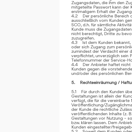
Zugangsdaten, die ihm den Zu
mitgeteilte Passwort kann der 
erstmaligem Erhalt der Zugangsd
4.2 Der persönliche Bereich 
ausschließlich vom Kunden genu
SCO, d.h. für sämtliche Aktivit
Kunde muss die Zugangsdaten ge
nicht berechtigt, Dritte zu be
zuzugreifen.
4.3 Ist dem Kunden bekannt, d
oder sich Zugang zum persönli
zumindest der Verdacht einer d
verpflichtet, unverzüglich sein
Telefonnummer der Service-Hot
4.4 Der Anbieter haftet nicht 
Kunden gegen die vorstehend
und/oder des persönlichen Ber
5. Rechteeinräumung / Haftu
5.1 Für durch den Kunden über
Gestaltungen ist allein der Kun
verfügt, die für die vereinbar
Veröffentlichung/Zugänglichmac
der Kunde die rechtliche Zuläss
veröffentlichenden Inhalte (z
Gestaltungen vor Nutzung – sow
bzw. klären lassen. Dem Anbiete
Kunden eingestellter/freigegebe
5.2 Soweit dem Kunden oder Dr