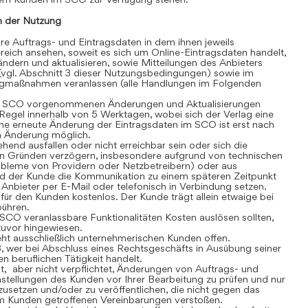
 der Nutzung
 Auftrags- und Eintragsdaten in dem ihnen jeweils
eich ansehen, soweit es sich um Online-Eintragsdaten handelt,
dern und aktualisieren, sowie Mitteilungen des Anbieters
(vgl. Abschnitt 3 dieser Nutzungsbedingungen) sowie im
gmaßnahmen veranlassen (alle Handlungen im Folgenden
 SCO vorgenommenen Änderungen und Aktualisierungen
r Regel innerhalb von 5 Werktagen, wobei sich der Verlag eine
ine erneute Änderung der Eintragsdaten im SCO ist erst nach
en Änderung möglich.
nd ausfallen oder nicht erreichbar sein oder sich die
n Gründen verzögern, insbesondere aufgrund von technischen
robleme von Providern oder Netzbetreibern) oder aus
rd der Kunde die Kommunikation zu einem späteren Zeitpunkt
Anbieter per E-Mail oder telefonisch in Verbindung setzen.
r den Kunden kostenlos. Der Kunde trägt allein etwaige bei
bühren.
CO veranlassbare Funktionalitäten Kosten auslösen sollten,
 zuvor hingewiesen.
t ausschließlich unternehmerischen Kunden offen.
, wer bei Abschluss eines Rechtsgeschäfts in Ausübung seiner
n beruflichen Tätigkeit handelt.
t, aber nicht verpflichtet, Änderungen von Auftrags- und
stellungen des Kunden vor Ihrer Bearbeitung zu prüfen und nur
usetzen und/oder zu veröffentlichen, die nicht gegen das
m Kunden getroffenen Vereinbarungen verstoßen.