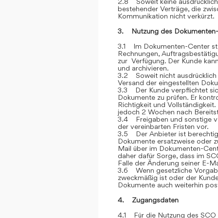
2.8 Soweit keine ausdrücklich
bestehender Verträge, die zwi
Kommunikation nicht verkürzt.
3. Nutzung des Dokumenten-
3.1 Im Dokumenten-Center stel
Rechnungen, Auftragsbestätigu
zur Verfügung. Der Kunde kann 
und archivieren.
3.2 Soweit nicht ausdrücklich 
Versand der eingestellten Dok
3.3 Der Kunde verpflichtet si
Dokumente zu prüfen. Er kontr
Richtigkeit und Vollständigkei
jedoch 2 Wochen nach Bereitstel
3.4 Freigaben und sonstige v
der vereinbarten Fristen vor.
3.5 Der Anbieter ist berechtig
Dokumente ersatzweise oder zu
Mail über im Dokumenten-Cente
daher dafür Sorge, dass im SCO
Falle der Änderung seiner E-Ma
3.6 Wenn gesetzliche Vorgabe
zweckmäßig ist oder der Kunde
Dokumente auch weiterhin post
4. Zugangsdaten
4.1 Für die Nutzung des SCO e