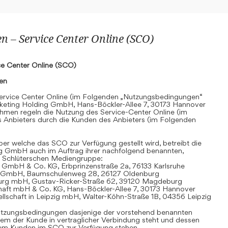
 – Service Center Online (SCO)
e Center Online (SCO)
nen
rvice Center Online (im Folgenden „Nutzungsbedingungen“
keting Holding GmbH, Hans-Böckler-Allee 7, 30173 Hannover
hmen regeln die Nutzung des Service-Center Online (im
 Anbieters durch die Kunden des Anbieters (im Folgenden
r welche das SCO zur Verfügung gestellt wird, betreibt die
g GmbH auch im Auftrag ihrer nachfolgend benannten,
 Schlüterschen Mediengruppe:
 GmbH & Co. KG, Erbprinzenstraße 2a, 76133 Karlsruhe
t GmbH, Baumschulenweg 28, 26127 Oldenburg
urg mbH, Gustav-Ricker-Straße 62, 39120 Magdeburg
chaft mbH & Co. KG, Hans-Böckler-Allee 7, 30173 Hannover
llschaft in Leipzig mbH, Walter-Köhn-Straße 1B, 04356 Leipzig
 Nutzungsbedingungen dasjenige der vorstehend benannten
em der Kunde in vertraglicher Verbindung steht und dessen
dem Kunden im SCO zur Verfügung stehen.