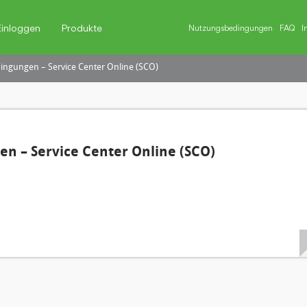
Einloggen
Produkte
Nutzungsbedingungen
FAQ
I
ngungen – Service Center Online (SCO)
n – Service Center Online (SCO)