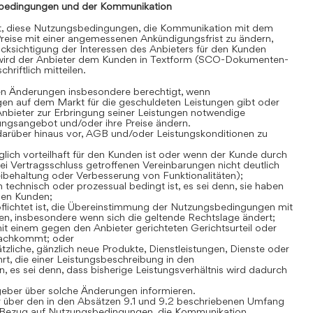
bedingungen und der Kommunikation
gt, diese Nutzungsbedingungen, die Kommunikation mit dem
reise mit einer angemessenen Ankündigungsfrist zu ändern,
cksichtigung der Interessen des Anbieters für den Kunden
 wird der Anbieter dem Kunden in Textform (SCO-Dokumenten-
hriftlich mitteilen.
en Änderungen insbesondere berechtigt, wenn
en auf dem Markt für die geschuldeten Leistungen gibt oder
Anbieter zur Erbringung seiner Leistungen notwendige
stungsangebot und/oder ihre Preise ändern.
darüber hinaus vor, AGB und/oder Leistungskonditionen zu
lich vorteilhaft für den Kunden ist oder wenn der Kunde durch
i Vertragsschluss getroffenen Vereinbarungen nicht deutlich
Beibehaltung oder Verbesserung von Funktionalitäten);
technisch oder prozessual bedingt ist, es sei denn, sie haben
den Kunden;
flichtet ist, die Übereinstimmung der Nutzungsbedingungen mit
n, insbesondere wenn sich die geltende Rechtslage ändert;
t einem gegen den Anbieter gerichteten Gerichtsurteil oder
nachkommt; oder
zliche, gänzlich neue Produkte, Dienstleistungen, Dienste oder
rt, die einer Leistungsbeschreibung in den
es sei denn, dass bisherige Leistungsverhältnis wird dadurch
geber über solche Änderungen informieren.
 über den in den Absätzen 9.1 und 9.2 beschriebenen Umfang
Bezug auf Nutzungsbedingungen, die Kommunikation,