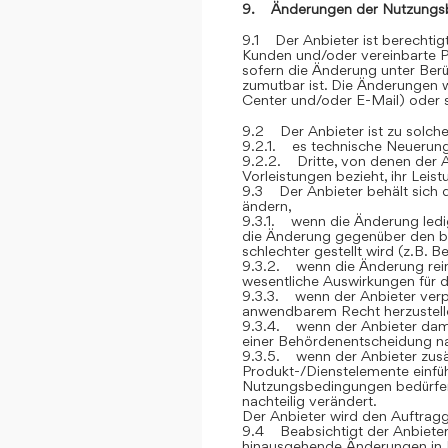
9. Änderungen der Nutzungs
9.1 Der Anbieter ist berechti
Kunden und/oder vereinbarte P
sofern die Änderung unter Berü
zumutbar ist. Die Änderungen
Center und/oder E-Mail) oder sc
9.2 Der Anbieter ist zu solch
9.2.1. es technische Neuerung
9.2.2. Dritte, von denen der 
Vorleistungen bezieht, ihr Lei
9.3 Der Anbieter behält sich 
ändern,
9.3.1. wenn die Änderung ledig
die Änderung gegenüber den be
schlechter gestellt wird (z.B. 
9.3.2. wenn die Änderung rein 
wesentliche Auswirkungen für 
9.3.3. wenn der Anbieter verp
anwendbarem Recht herzustelle
9.3.4. wenn der Anbieter dami
einer Behördenentscheidung 
9.3.5. wenn der Anbieter zusät
Produkt-/Dienstelemente einfüh
Nutzungsbedingungen bedürfen, 
nachteilig verändert.
Der Anbieter wird den Auftrag
9.4 Beabsichtigt der Anbieter
hinausgehende Änderungen in 