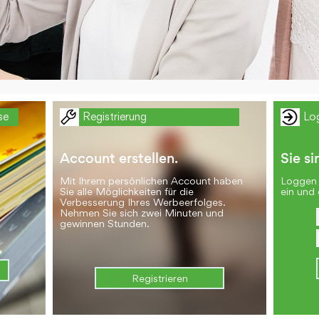
se
Registrierung
Lo
Account erstellen.
Sie si
Mit Ihrem persönlichen Account haben
Loggen 
Sie alle Möglichkeiten für die
ein und 
Verbesserung Ihres Werbeerfolges.
Nehmen Sie sich zwei Minuten und
gewinnen Stunden.
Registrieren