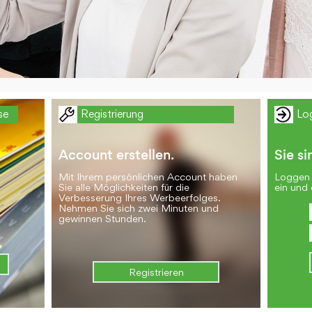
se
Registrierung
Lo
Account erstellen.
Sie si
Mit Ihrem persönlichen Account haben
Loggen 
Sie alle Möglichkeiten für die
ein und 
Verbesserung Ihres Werbeerfolges.
Nehmen Sie sich zwei Minuten und
gewinnen Stunden.
Registrieren