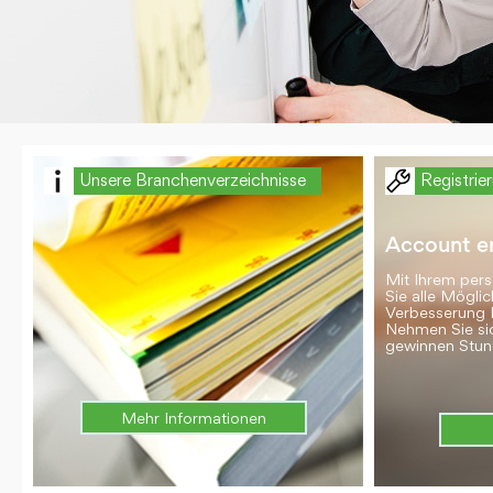
Unsere Branchenverzeichnisse
Registrie
Account er
Mit Ihrem per
Sie alle Möglic
Verbesserung 
Nehmen Sie si
gewinnen Stun
Mehr Informationen