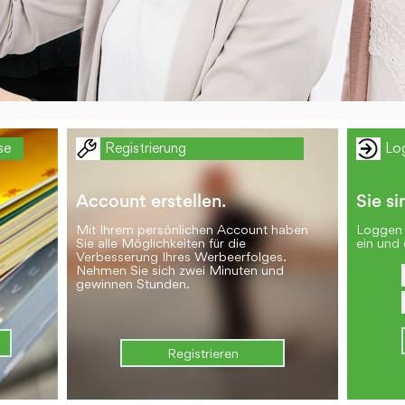
se
Registrierung
Lo
Account erstellen.
Sie si
Mit Ihrem persönlichen Account haben
Loggen 
Sie alle Möglichkeiten für die
ein und 
Verbesserung Ihres Werbeerfolges.
Nehmen Sie sich zwei Minuten und
gewinnen Stunden.
Registrieren