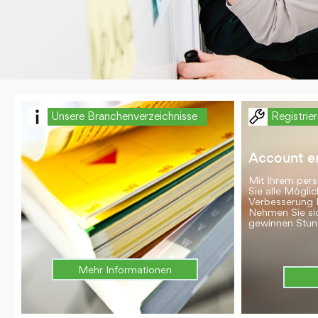
Unsere Branchenverzeichnisse
Registrie
Account er
Mit Ihrem per
Sie alle Möglic
Verbesserung 
Nehmen Sie si
gewinnen Stun
Mehr Informationen