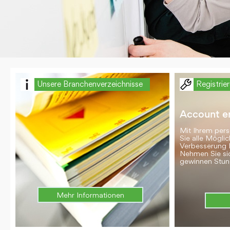
Unsere Branchenverzeichnisse
Registrie
Account er
Mit Ihrem per
Sie alle Möglic
Verbesserung 
Nehmen Sie si
gewinnen Stun
Mehr Informationen