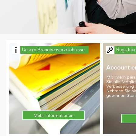
Unsere Branchenverzeichnisse
Registrie
Account er
Mit Ihrem per
Sie alle Möglic
Verbesserung 
Nehmen Sie si
gewinnen Stun
Mehr Informationen