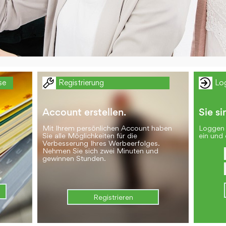
se
Registrierung
Lo
Account erstellen.
Sie si
Mit Ihrem persönlichen Account haben
Loggen 
Sie alle Möglichkeiten für die
ein und 
Verbesserung Ihres Werbeerfolges.
Nehmen Sie sich zwei Minuten und
gewinnen Stunden.
Registrieren