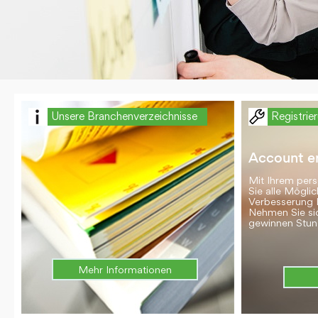
Unsere Branchenverzeichnisse
Registrie
Account er
Mit Ihrem per
Sie alle Möglic
Verbesserung 
Nehmen Sie si
gewinnen Stun
Mehr Informationen