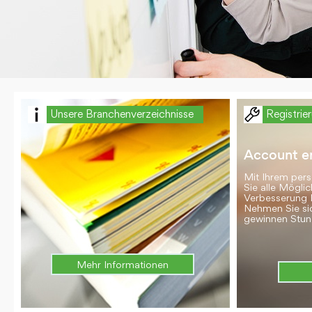
Unsere Branchenverzeichnisse
Registrie
Account er
Mit Ihrem per
Sie alle Möglic
Verbesserung 
Nehmen Sie si
gewinnen Stun
Mehr Informationen