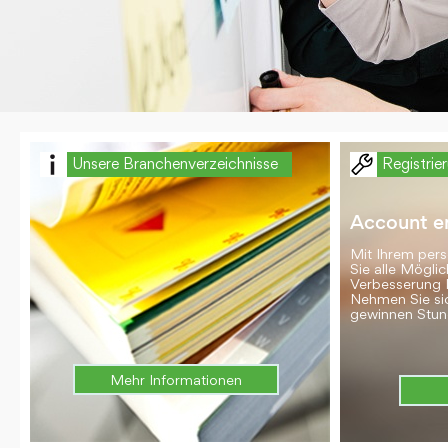
Unsere Branchenverzeichnisse
Registrie
Account er
Mit Ihrem per
Sie alle Möglic
Verbesserung 
Nehmen Sie si
gewinnen Stun
Mehr Informationen