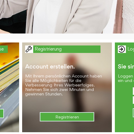
se
Registrierung
Lo
Account erstellen.
Sie si
Mit Ihrem persönlichen Account haben
Loggen 
Sie alle Möglichkeiten für die
ein und 
Verbesserung Ihres Werbeerfolges.
Nehmen Sie sich zwei Minuten und
gewinnen Stunden.
Registrieren