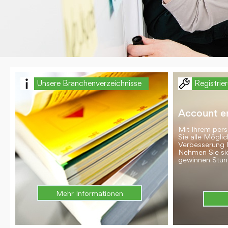
Unsere Branchenverzeichnisse
Registrie
Account er
Mit Ihrem per
Sie alle Möglic
Verbesserung 
Nehmen Sie si
gewinnen Stun
Mehr Informationen