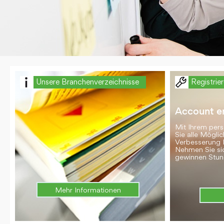
Unsere Branchenverzeichnisse
Registrie
Account er
Mit Ihrem per
Sie alle Möglic
Verbesserung 
Nehmen Sie si
gewinnen Stun
Mehr Informationen