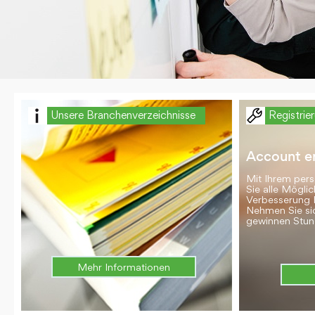
Unsere Branchenverzeichnisse
Registrie
Account er
Mit Ihrem per
Sie alle Möglic
Verbesserung 
Nehmen Sie si
gewinnen Stun
Mehr Informationen