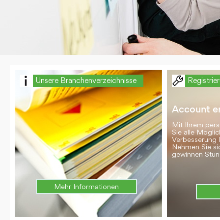
Unsere Branchenverzeichnisse
Registrie
Account er
Mit Ihrem per
Sie alle Möglic
Verbesserung 
Nehmen Sie si
gewinnen Stun
Mehr Informationen