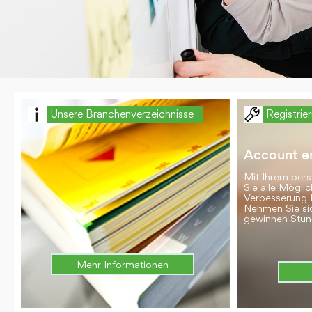
Unsere Branchenverzeichnisse
Registrie
Account er
Mit Ihrem per
Sie alle Möglic
Verbesserung 
Nehmen Sie si
gewinnen Stun
Mehr Informationen