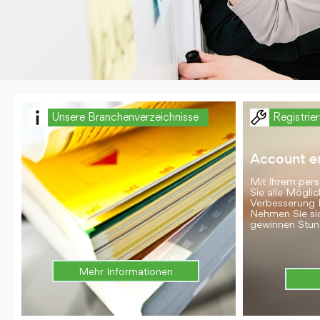
Unsere Branchenverzeichnisse
Registrie
Account er
Mit Ihrem per
Sie alle Möglic
Verbesserung 
Nehmen Sie si
gewinnen Stun
Mehr Informationen