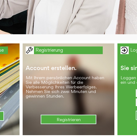
se
Registrierung
Lo
Account erstellen.
Sie si
Mit Ihrem persönlichen Account haben
Loggen 
Sie alle Möglichkeiten für die
ein und 
Verbesserung Ihres Werbeerfolges.
Nehmen Sie sich zwei Minuten und
gewinnen Stunden.
Registrieren