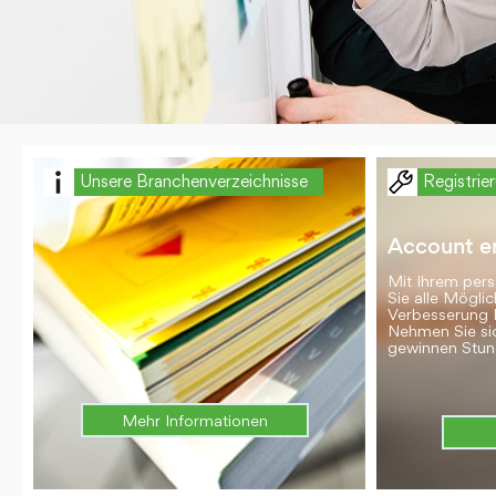
Unsere Branchenverzeichnisse
Registrie
Account er
Mit Ihrem per
Sie alle Möglic
Verbesserung 
Nehmen Sie si
gewinnen Stun
Mehr Informationen