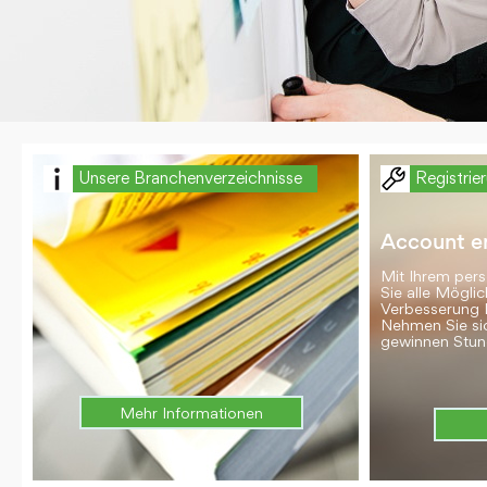
Unsere Branchenverzeichnisse
Registrie
Account er
Mit Ihrem per
Sie alle Möglic
Verbesserung 
Nehmen Sie si
gewinnen Stun
Mehr Informationen