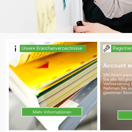
Unsere Branchenverzeichnisse
Registrie
Account er
Mit Ihrem per
Sie alle Möglic
Verbesserung 
Nehmen Sie si
gewinnen Stun
Mehr Informationen