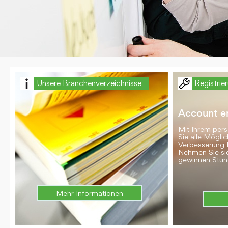
Unsere Branchenverzeichnisse
Registrie
Account er
Mit Ihrem per
Sie alle Möglic
Verbesserung 
Nehmen Sie si
gewinnen Stun
Mehr Informationen