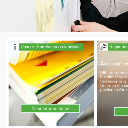
Unsere Branchenverzeichnisse
Registrie
Account er
Mit Ihrem per
Sie alle Möglic
Verbesserung 
Nehmen Sie si
gewinnen Stun
Mehr Informationen