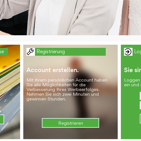
se
Registrierung
Lo
Account erstellen.
Sie si
Mit Ihrem persönlichen Account haben
Loggen 
Sie alle Möglichkeiten für die
ein und 
Verbesserung Ihres Werbeerfolges.
Nehmen Sie sich zwei Minuten und
gewinnen Stunden.
Registrieren