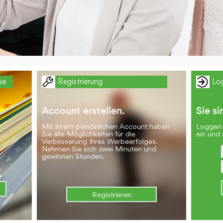
se
Registrierung
Lo
Account erstellen.
Sie si
Mit Ihrem persönlichen Account haben
Loggen 
Sie alle Möglichkeiten für die
ein und 
Verbesserung Ihres Werbeerfolges.
Nehmen Sie sich zwei Minuten und
gewinnen Stunden.
Registrieren