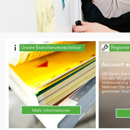
Unsere Branchenverzeichnisse
Registrie
Account er
Mit Ihrem per
Sie alle Möglic
Verbesserung 
Nehmen Sie si
gewinnen Stun
Mehr Informationen