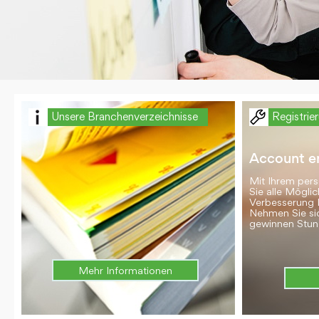
Unsere Branchenverzeichnisse
Registrie
Account er
Mit Ihrem per
Sie alle Möglic
Verbesserung 
Nehmen Sie si
gewinnen Stun
Mehr Informationen