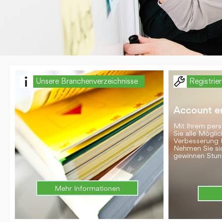
Unsere Branchenverzeichnisse
Registrie
Account er
Mit Ihrem per
Sie alle Möglic
Verbesserung 
Nehmen Sie si
gewinnen Stun
Mehr Informationen