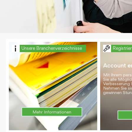
Unsere Branchenverzeichnisse
Registrie
Account er
Mit Ihrem per
Sie alle Möglic
Verbesserung 
Nehmen Sie si
gewinnen Stun
Mehr Informationen