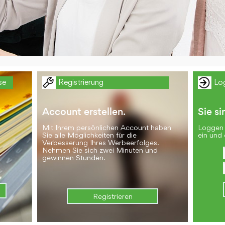
se
Registrierung
Lo
Account erstellen.
Sie si
Mit Ihrem persönlichen Account haben
Loggen 
Sie alle Möglichkeiten für die
ein und 
Verbesserung Ihres Werbeerfolges.
Nehmen Sie sich zwei Minuten und
gewinnen Stunden.
Registrieren