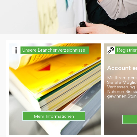
Unsere Branchenverzeichnisse
Registrie
Account er
Mit Ihrem per
Sie alle Möglic
Verbesserung 
Nehmen Sie si
gewinnen Stun
Mehr Informationen