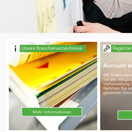
Unsere Branchenverzeichnisse
Registrie
Account er
Mit Ihrem per
Sie alle Möglic
Verbesserung 
Nehmen Sie si
gewinnen Stun
Mehr Informationen