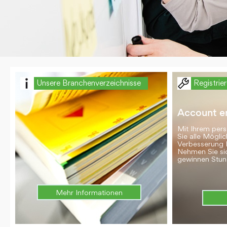
Unsere Branchenverzeichnisse
Registrie
Account er
Mit Ihrem per
Sie alle Möglic
Verbesserung 
Nehmen Sie si
gewinnen Stun
Mehr Informationen