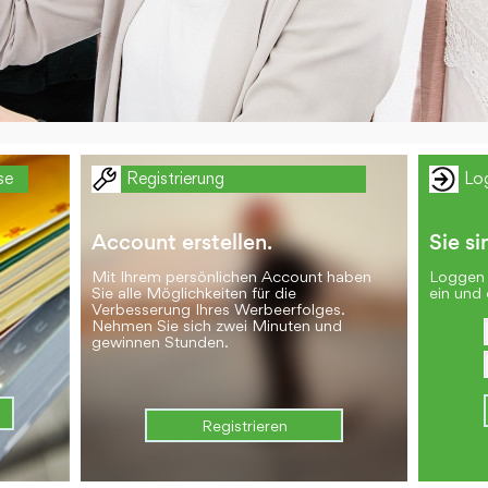
se
Registrierung
Lo
Account erstellen.
Sie si
Mit Ihrem persönlichen Account haben
Loggen 
Sie alle Möglichkeiten für die
ein und 
Verbesserung Ihres Werbeerfolges.
Nehmen Sie sich zwei Minuten und
gewinnen Stunden.
Registrieren