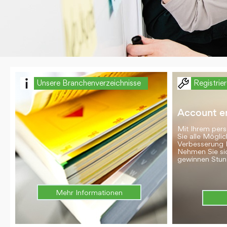
Unsere Branchenverzeichnisse
Registrie
Account er
Mit Ihrem per
Sie alle Möglic
Verbesserung 
Nehmen Sie si
gewinnen Stun
Mehr Informationen