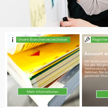
Unsere Branchenverzeichnisse
Registrie
Account er
Mit Ihrem per
Sie alle Möglic
Verbesserung 
Nehmen Sie si
gewinnen Stun
Mehr Informationen