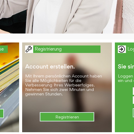
se
Registrierung
Lo
Account erstellen.
Sie si
Mit Ihrem persönlichen Account haben
Loggen 
Sie alle Möglichkeiten für die
ein und 
Verbesserung Ihres Werbeerfolges.
Nehmen Sie sich zwei Minuten und
gewinnen Stunden.
Registrieren