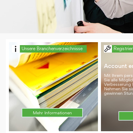
Unsere Branchenverzeichnisse
Registrie
Account er
Mit Ihrem per
Sie alle Möglic
Verbesserung 
Nehmen Sie si
gewinnen Stun
Mehr Informationen